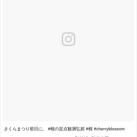
さくらまつり前日に。 #桜の定点観測弘前 #桜 #cherryblossom