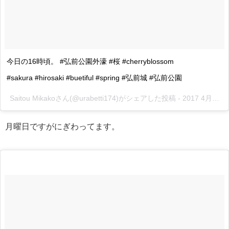
今日の16時頃。 #弘前公園外濠 #桜 #cherryblossom
#sakura #hirosaki #buetiful #spring #弘前城 #弘前公園
Saitou Mikakoさん(@urabetti174)がシェアした投稿 -
2017 4月 24 2:15午前 PDT
月曜日ですがにぎわってます。