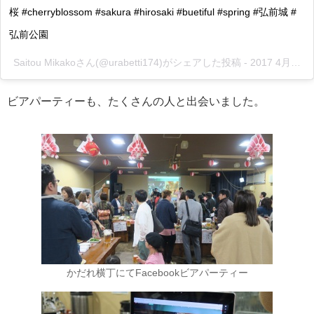
桜 #cherryblossom #sakura #hirosaki #buetiful #spring #弘前城 #
弘前公園
Saitou Mikakoさん(@urabetti174)がシェアした投稿 -
2017 4月 22 9:05午前 PDT
ビアパーティーも、たくさんの人と出会いました。
かだれ横丁にてFacebookビアパーティー