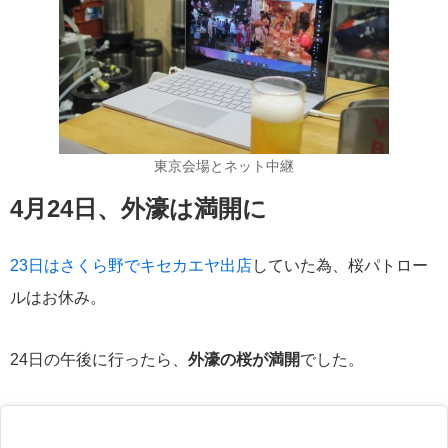
東京会場とネット中継
4月24日、外濠は満開に
23日はさくら野でキセカエヤ出店
していた為、桜パトロー
ルはお休み。
24日の午後に行ったら、
外濠の桜が満開
でした。