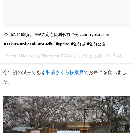
今日の11時頃。 #桜の定点観測弘前 #桜 #cherryblossom
#sakura #hirosaki #buetiful #spring #弘前城 #弘前公園
Saitou Mikakoさん(@urabetti174)がシェアした投稿 -
2017 4月 25 1:11午前 PDT
今年初の試みである
弘前さくら桟敷席
でお弁当を食べまし
た。