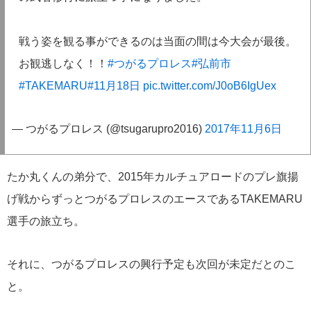
戦う姿を観る事ができるのは当面の間は今大会が最後。
お観逃しなく！！
#つがるプロレス
#弘前市
#TAKEMARU
#11月18日
pic.twitter.com/J0oB6IgUex
— つがるプロレス (@tsugarupro2016)
2017年11月6日
たか丸くんの弟分で、2015年カルチュアロードのプレ旗揚
げ戦からずっとつがるプロレスのエースであるTAKEMARU
選手の旅立ち。
それに、つがるプロレスの興行予定も次回が未定だとのこ
と。