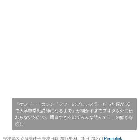
「ケンドー・カシン『フツーのプロレスラーだった僕がKO
で大学非常勤講師になるまで』が細かすぎてプオタ以外に伝
わらないのだが、面白すぎるのでみんな読んで！」の続きを
読む
投稿者名 斎藤美佳子 投稿日時 2017年09月15日
20:27
|
Permalink