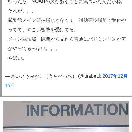
行ったら、NOAHの興行あることに気づいたんだがね。
それが、、、
武道館メイン競技場じゃなくて、補助競技場前で受付や
ってて、すごい衝撃を受けてる。
メイン競技場、隙間から見たら普通にバドミントンか何
かやってるっぽい。。。
やばい。
— さいとうみかこ（うらべっち） (@urabetti)
2017年12月
15日