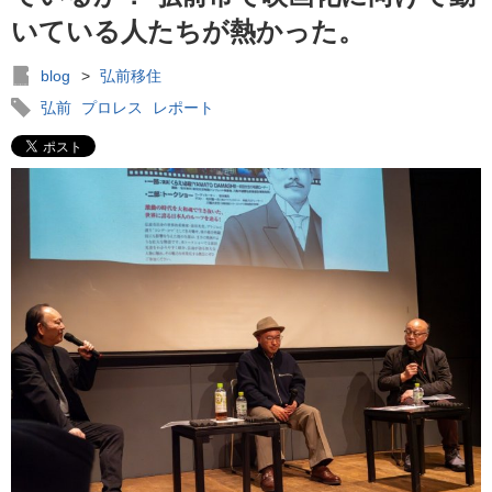
いている人たちが熱かった。
blog
>
弘前移住
弘前
プロレス
レポート