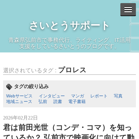
さいとうサポート
青森県弘前市で事務代行、ライティング、IT活用
支援をしているさいとうのブログです。
プロレス
選択されているタグ :
タグの絞り込み
Webサービス
インタビュー
マンガ
レポート
写真
地域ニュース
弘前
読書
電子書籍
2026年02月22日
君は前田光世（コンデ・コマ）を知っ
ているか？ 弘前市で映画化に向けて動