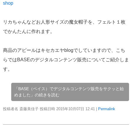
shop
リカちゃんなどお人形サイズの魔女帽子を、フェルト１枚
でかんたんに作れます。
商品のアピールはキセカエヤblogでしていますので、こち
らではBASEのデジタルコンテンツ販売についてご紹介しま
す。
「BASE（ベイス）でデジタルコンテンツ販売をサクッと始
めました」の続きを読む
投稿者名 斎藤美佳子 投稿日時 2015年10月07日
12:41
|
Permalink