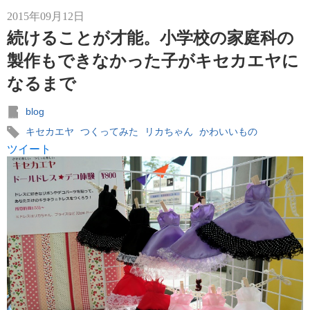
2015年09月12日
続けることが才能。小学校の家庭科の
製作もできなかった子がキセカエヤに
なるまで
blog
キセカエヤ
つくってみた
リカちゃん
かわいいもの
ツイート