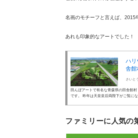
名画のモチーフと言えば、201
あれも印象的なアートでした！
ハリ
舎館
さいと
田んぼアートで有名な青森県の田舎館村（
です。 昨年は天皇皇后両陛下がご覧にな
ファミリーに人気の