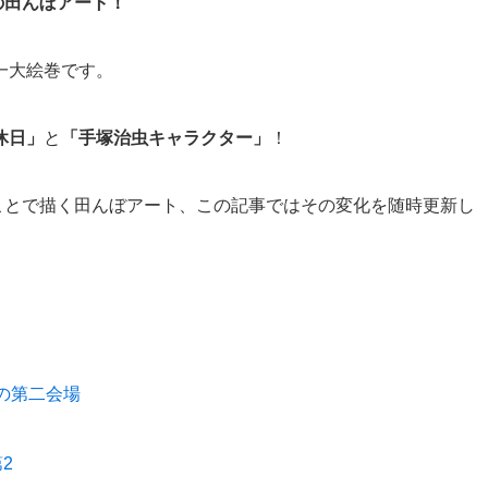
の田んぼアート！
る一大絵巻です。
休日」
と
「手塚治虫キャラクター」
！
ことで描く田んぼアート、この記事ではその変化を随時更新し
後の第二会場
2