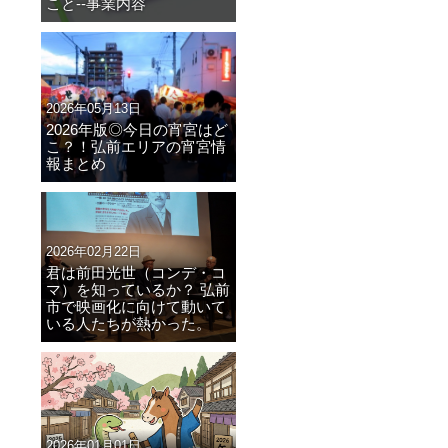
こと--事業内容
2026年05月13日
2026年版◎今日の宵宮はど
こ？！弘前エリアの宵宮情
報まとめ
2026年02月22日
君は前田光世（コンデ・コ
マ）を知っているか？ 弘前
市で映画化に向けて動いて
いる人たちが熱かった。
2026年01月01日