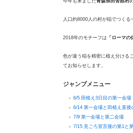
今年も来ました
青森県田舎館村
人口約8000人の村が稲でつく
2018年のモチーフは
「ローマの
色が違う稲を精密に植え分ける
てお知らせします。
ジャンプメニュー
6/5 田植え3日目の第一会場
6/14 第一会場と田植え直
7/9 第一会場と第二会場
7/15 見ごろ宣言後の第1と第