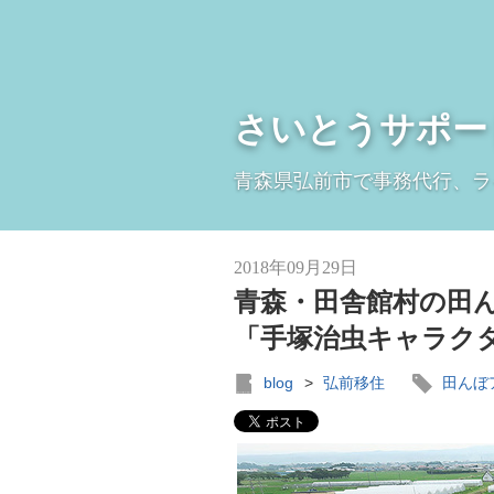
さいとうサポー
青森県弘前市で事務代行、ラ
2018年09月29日
青森・田舎館村の田ん
「手塚治虫キャラク
blog
>
弘前移住
田んぼ