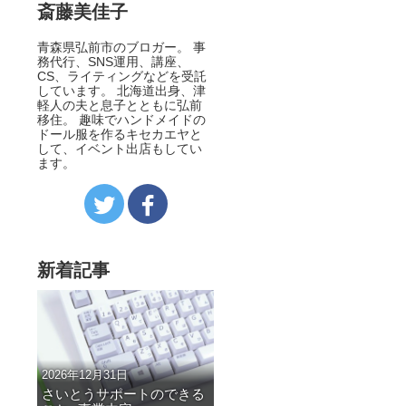
斎藤美佳子
青森県弘前市のブロガー。 事
務代行、SNS運用、講座、
CS、ライティングなどを受託
しています。 北海道出身、津
軽人の夫と息子とともに弘前
移住。 趣味でハンドメイドの
ドール服を作るキセカエヤと
して、イベント出店もしてい
ます。
新着記事
2026年12月31日
さいとうサポートのできる