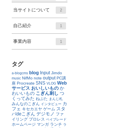
当サイトについて
2
自己紹介
1
事業内容
1
タグ
blog
Input
Jimdo
a-blogcms
output
NifMo
note
PC講
music
SNS
Web
座
Procreate
VLOG
サービス
おいしいもの
か
わいいもの
こぎん刺し
つ
くってみた
ねぷた
まんじ札
カ
みんなのこぎん
インタビュー
フェ
スタ
キセカエヤ
ゲーム
バdeこぎん
デジモノ
ファ
イリング
プロレス
ベイブレード
ホームページ
マンガ
ランチ
ラ