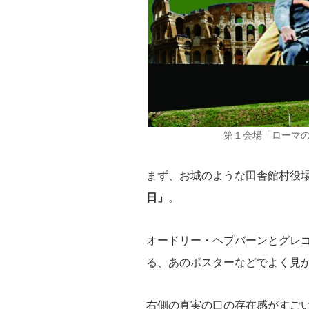
第１会場「ローマ
まず、お城のような田舎館村役
日」
。
オードリー・ヘプバーンとグレ
る、あのポスターなどでよく見
右側の真実の口の存在感がすご