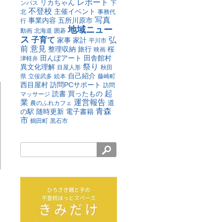
レポート
リカちゃん
ンパス
下
不登校
主催イベント
北
事務代
写真
事業内容
五所川原市
行
地域ニュー
動画
北海道
囲碁
ス
子育て
弘
家事
家計
平川市
前
意見
整理収納
旅行
桜
映画
田んぼアート
田舎館村
津軽弁
祭り
異文化理解
目屋人形
秋田
自己紹介
県
立佞武多
絵本
藤崎町
西目屋村
訪問PCサポート
訪問
起
読書
買ったもの
マッサージ
業
運営報告
道
農のふれカフェ
青森
の駅
随時更新
電子書籍
市
鶴田町
黒石市