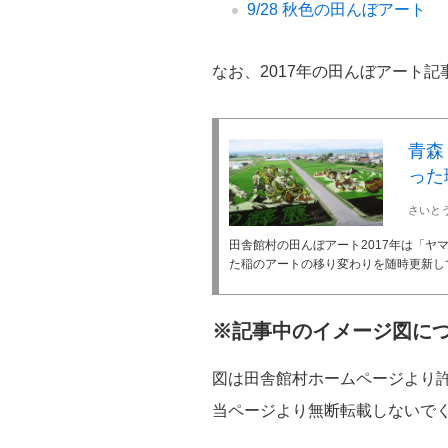
9/28 秋色の田んぼアート
なお、2017年の田んぼアート
青森
った
さいと
田舎館村の田んぼアート2017年は「
た稲のアートの移り変わりを随時更新し
※記事中のイメージ図に
図は田舎館村ホームページより
当ページより無断転載しないで