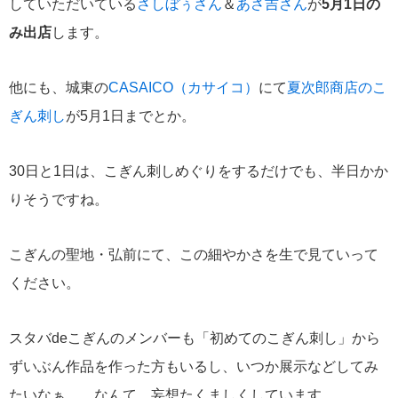
していただいている
さしぼぅさん
＆
あさ吉さん
が
5月1日の
み出店
します。
他にも、城東の
CASAICO（カサイコ）
にて
夏次郎商店のこ
ぎん刺し
が5月1日までとか。
30日と1日は、こぎん刺しめぐりをするだけでも、半日かか
りそうですね。
こぎんの聖地・弘前にて、この細やかさを生で見ていって
ください。
スタバdeこぎんのメンバーも「初めてのこぎん刺し」から
ずいぶん作品を作った方もいるし、いつか展示などしてみ
たいなぁ……なんて、妄想たくましくしています。