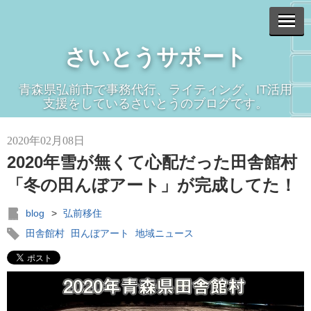
さいとうサポート
青森県弘前市で事務代行、ライティング、IT活用
支援をしているさいとうのブログです。
2020年02月08日
2020年雪が無くて心配だった田舎館村
「冬の田んぼアート」が完成してた！
blog
>
弘前移住
田舎館村
田んぼアート
地域ニュース