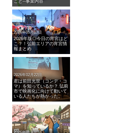
こと--事業内容
2026年05月13日
2026年版◎今日の宵宮はど
こ？！弘前エリアの宵宮情
報まとめ
2026年02月22日
君は前田光世（コンデ・コ
マ）を知っているか？ 弘前
市で映画化に向けて動いて
いる人たちが熱かった。
2026年01月01日