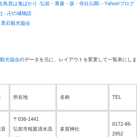
くぐる鳥居は鬼ばかり -弘前・青森・坂・寺社仏閣- - Yahoo!ブログ
 - 卍の城物語
 黒石観光協会
石観光協会
のデータを元に、レイアウトを変更して一覧表にしま
様
所在地
名称
TEL
〒036-1441
0172-86-
観音
弘前市桜庭清水流
多賀神社
2952