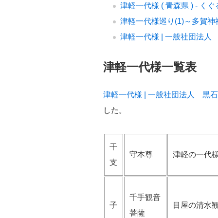
津軽一代様 ( 青森県 ) - 
津軽一代様巡り(1)～多賀神社
津軽一代様 | 一般社団法人
津軽一代様一覧表
津軽一代様 | 一般社団法人 黒
した。
干
守本尊
津軽の一代
支
千手観音
子
目屋の清水
菩薩