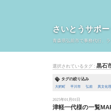
さいとうサポー
青森県弘前市で事務代行、ラ
黒石
選択されているタグ :
タグの絞り込み
大鰐町
平川市
弘前
異文化
2025年01月01日
津軽一代様の一覧MA