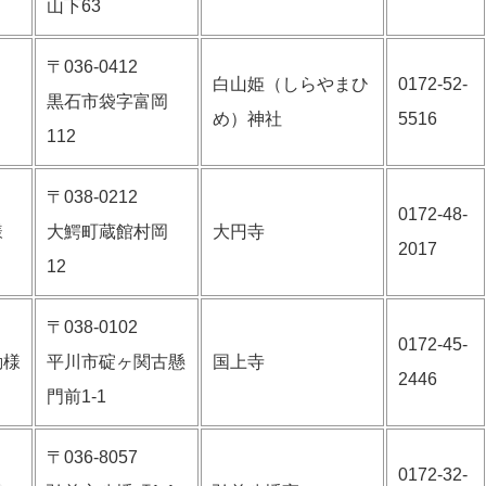
山下63
〒036-0412
白山姫（しらやまひ
0172-52-
黒石市袋字富岡
め）神社
5516
112
〒038-0212
0172-48-
様
大鰐町蔵館村岡
大円寺
2017
12
〒038-0102
0172-45-
動様
平川市碇ヶ関古懸
国上寺
2446
門前1-1
〒036-8057
0172-32-