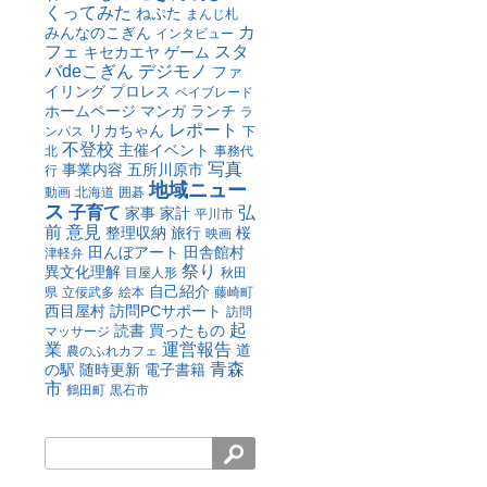
くってみた
ねぷた
まんじ札
カ
みんなのこぎん
インタビュー
フェ
スタ
キセカエヤ
ゲーム
バdeこぎん
デジモノ
ファ
イリング
プロレス
ベイブレード
ホームページ
マンガ
ランチ
ラ
レポート
リカちゃん
ンパス
下
不登校
主催イベント
北
事務代
写真
事業内容
五所川原市
行
地域ニュー
動画
北海道
囲碁
ス
子育て
弘
家事
家計
平川市
前
意見
整理収納
旅行
桜
映画
田んぼアート
田舎館村
津軽弁
祭り
異文化理解
目屋人形
秋田
自己紹介
県
立佞武多
絵本
藤崎町
西目屋村
訪問PCサポート
訪問
起
読書
買ったもの
マッサージ
業
運営報告
道
農のふれカフェ
青森
の駅
随時更新
電子書籍
市
鶴田町
黒石市