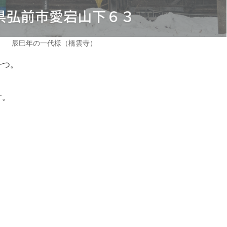
辰巳年の一代様（橋雲寺）
一つ。
す。