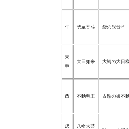
午
勢至菩薩
袋の観音堂
未
大日如来
大鰐の大日
申
酉
不動明王
古懸の御不
戌
八幡大菩