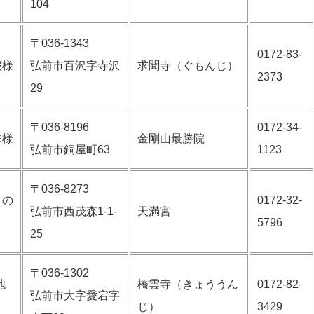
104
〒036-1343
0172-83-
蔵様
弘前市百沢字寺沢
求聞寺（ぐもんじ）
2373
29
〒036-8196
0172-34-
殊様
金剛山最勝院
弘前市銅屋町63
1123
〒036-8273
）の
0172-32-
弘前市西茂森1-1-
天満宮
5796
25
〒036-1302
地
橋雲寺（きょううん
0172-82-
弘前市大字愛宕字
じ）
3429