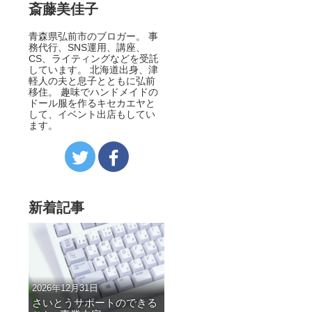
斎藤美佳子
青森県弘前市のブロガー。 事
務代行、SNS運用、講座、
CS、ライティングなどを受託
しています。 北海道出身、津
軽人の夫と息子とともに弘前
移住。 趣味でハンドメイドの
ドール服を作るキセカエヤと
して、イベント出店もしてい
ます。
新着記事
2026年12月31日
さいとうサポートのできる