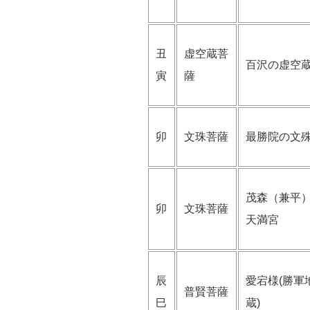
丑
虚空蔵菩
百沢の虚空
寅
薩
卯
文珠菩薩
最勝院の文
茂森（兼平
卯
文珠菩薩
天満宮
辰
愛宕様(勝軍
普賢菩薩
巳
蔵)