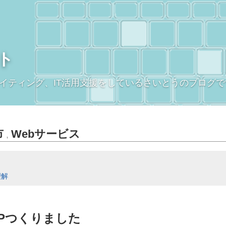
ト
イティング、IT活用支援をしているさいとうのブログで
市
Webサービス
,
理解
Pつくりました