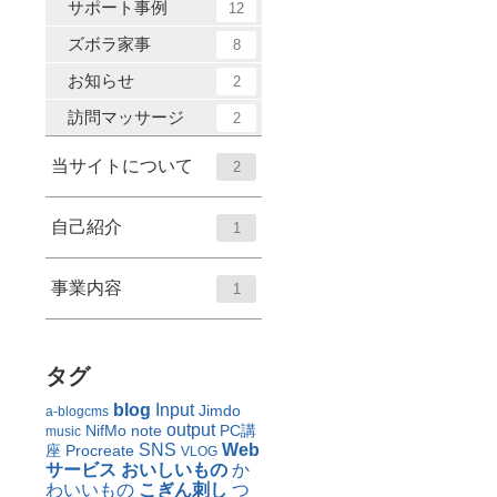
サポート事例
12
ズボラ家事
8
お知らせ
2
訪問マッサージ
2
当サイトについて
2
自己紹介
1
事業内容
1
タグ
blog
Input
Jimdo
a-blogcms
output
NifMo
note
PC講
music
SNS
Web
座
Procreate
VLOG
サービス
おいしいもの
か
わいいもの
こぎん刺し
つ