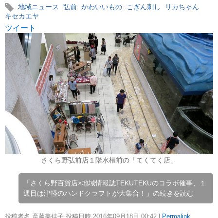
地域ニュース
弘前
かわいいもの
こぎん刺し
リカちゃん
キセカエヤ
ツイート
さくら野弘前店１階水槽前の「てくてく店」
「さくら野百貨店×地域情報誌TEKUTEKUのコラボ催事、１
週目は津軽のハンドクラフトが大集合！」の続きを読む
投稿者名 斎藤美佳子 投稿日時 2016年09月18日
00:42
|
Permalink