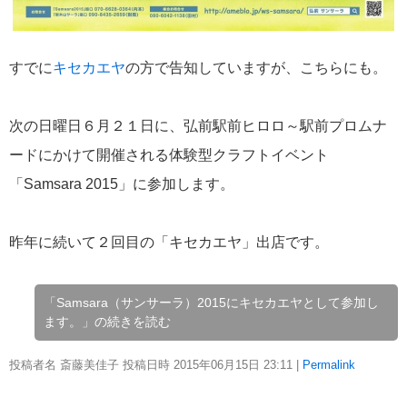
すでに
キセカエヤ
の方で告知していますが、こちらにも。
次の日曜日６月２１日に、弘前駅前ヒロロ～駅前プロムナ
ードにかけて開催される体験型クラフトイベント
「Samsara 2015」に参加します。
昨年に続いて２回目の「キセカエヤ」出店です。
「Samsara（サンサーラ）2015にキセカエヤとして参加し
ます。」の続きを読む
投稿者名 斎藤美佳子 投稿日時 2015年06月15日
23:11
|
Permalink