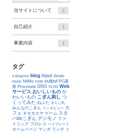
当サイトについて
2
自己紹介
1
事業内容
1
タグ
blog
Input
Jimdo
a-blogcms
output
NifMo
note
PC講
music
SNS
Web
座
Procreate
VLOG
サービス
おいしいもの
か
わいいもの
こぎん刺し
つ
くってみた
ねぷた
まんじ札
カ
みんなのこぎん
インタビュー
フェ
スタ
キセカエヤ
ゲーム
バdeこぎん
デジモノ
ファ
イリング
プロレス
ベイブレード
ホームページ
マンガ
ランチ
ラ