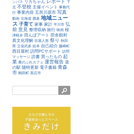
レポート
リカちゃん
ンパス
下
不登校
主催イベント
北
事務代
写真
事業内容
五所川原市
行
地域ニュー
動画
北海道
囲碁
ス
子育て
弘
家事
家計
平川市
前
意見
整理収納
旅行
桜
映画
田んぼアート
田舎館村
津軽弁
祭り
異文化理解
目屋人形
秋田
自己紹介
県
立佞武多
絵本
藤崎町
西目屋村
訪問PCサポート
訪問
起
読書
買ったもの
マッサージ
業
運営報告
道
農のふれカフェ
青森
の駅
随時更新
電子書籍
市
鶴田町
黒石市