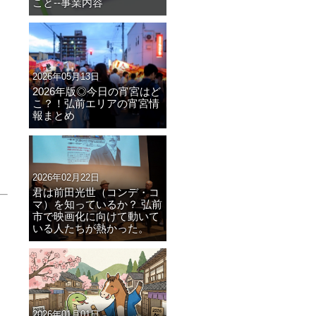
こと--事業内容
2026年05月13日
2026年版◎今日の宵宮はど
こ？！弘前エリアの宵宮情
報まとめ
2026年02月22日
君は前田光世（コンデ・コ
マ）を知っているか？ 弘前
市で映画化に向けて動いて
いる人たちが熱かった。
2026年01月01日