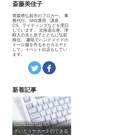
斎藤美佳子
青森県弘前市のブロガー。 事
務代行、SNS運用、講座、
CS、ライティングなどを受託
しています。 北海道出身、津
軽人の夫と息子とともに弘前
移住。 趣味でハンドメイドの
ドール服を作るキセカエヤと
して、イベント出店もしてい
ます。
新着記事
2026年12月31日
さいとうサポートのできる