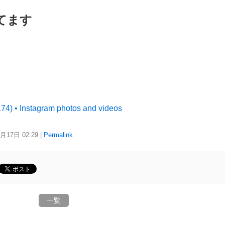
ってます
 • Instagram photos and videos
2月17日
02:29
|
Permalink
一覧