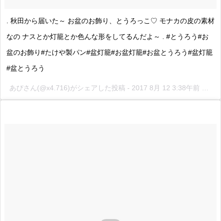
. 秋田から届いた～ お盆のお飾り、とうろっこ♡ モナカの皮の素材
なの ナスとか灯籠とか色んな形をしてるんだよ～ . #とうろう#お
盆のお飾り#たけや製パン#盆灯籠#お盆灯籠#お盆とうろう#盆灯籠
#盆とうろう
あぴさん(@x4.716)がシェアした投稿 -
2017 8月 12 3:38午前 PDT