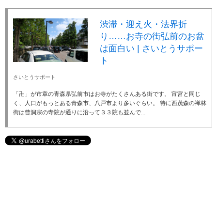
渋滞・迎え火・法界折
り……お寺の街弘前のお盆
は面白い | さいとうサポー
ト
さいとうサポート
「卍」が市章の青森県弘前市はお寺がたくさんある街です。 宵宮と同じ
く、人口がもっとある青森市、八戸市より多いぐらい。 特に西茂森の禅林
街は曹洞宗の寺院が通りに沿って３３院も並んで...