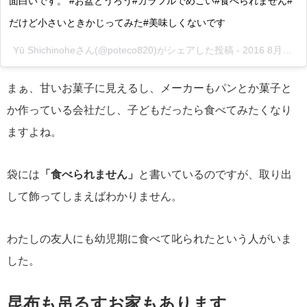
面白いです。 #お盆とうろう#カラフルでめごい#食べられません#
だけど小さいときかじってみた#美味しくないです
Yū Shichinoheさん(@poteco820)がシェアした投稿 -
2016 8月 13 7:32午前 PDT
まぁ、甘いお菓子に見えるし、メーカーもパンとか菓子と
か作っている会社だし、子どもだったら食べてみたくなり
ますよね。
袋には
「食べられません」
と書いているのですが、取り出
して飾ってしまえばわかりません。
わたしの友人にも幼児期に食べて叱られたという人がいま
した。
昆布も吊るすお家もあります