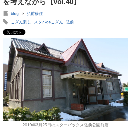
を考えながら【vol.40】
blog
>
弘前移住
こぎん刺し
スタバdeこぎん
弘前
2019年3月25日のスターバックス弘前公園前店