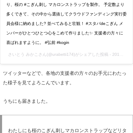
り、桜の #こぎん刺し マカロンストラップを製作。 予定数より
多くできて、その中から選抜してクラウドファンディング実行委
員会様に納めました? 並べてみると壮観！ #スタバdeこぎん メ
ンバーがひとつひとつ心をこめて作りました✨ 支援者の方々に
喜ばれますように。 #弘前 #kogin
さいとう みかこ
さん(@urabetti174)がシェアした投稿 -
2019年 3月月2日午後2時29分PST
ツイッターなどで、各地の支援者の方々のお手元にわたっ
た様子を見てよろこんでいます。
うちにも届きました。
わたしにも桜のこぎん刺しマカロンストラップなどリタ