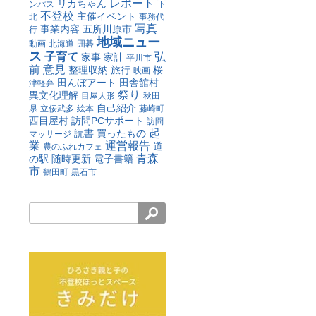
レポート
リカちゃん
ンパス
下
不登校
主催イベント
北
事務代
写真
事業内容
五所川原市
行
地域ニュー
動画
北海道
囲碁
ス
子育て
弘
家事
家計
平川市
前
意見
整理収納
旅行
桜
映画
田んぼアート
田舎館村
津軽弁
祭り
異文化理解
目屋人形
秋田
自己紹介
県
立佞武多
絵本
藤崎町
西目屋村
訪問PCサポート
訪問
起
読書
買ったもの
マッサージ
業
運営報告
道
農のふれカフェ
青森
の駅
随時更新
電子書籍
市
鶴田町
黒石市