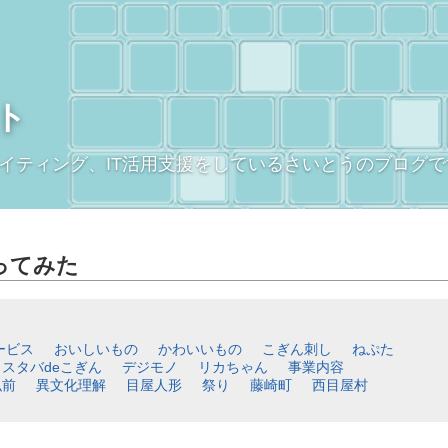
ト
イティング、IT活用支援をしているさいとうのブログで
ってみた
ービス
おいしいもの
かわいいもの
こぎん刺し
ねぷた
スタバdeこぎん
デジモノ
リカちゃん
事業内容
弘前
異文化理解
目屋人形
祭り
藤崎町
西目屋村