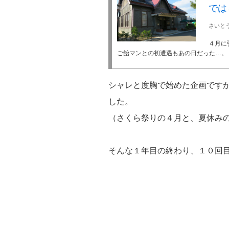
では
さいと
４月に
ご飴マンとの初遭遇もあの日だった…。 
シャレと度胸で始めた企画です
した。
（さくら祭りの４月と、夏休み
そんな１年目の終わり、１０回目