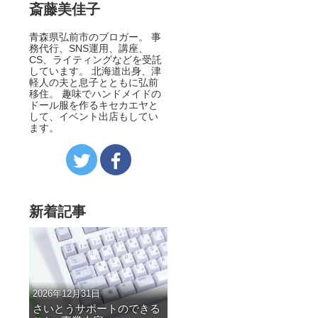
斎藤美佳子
青森県弘前市のブロガー。 事
務代行、SNS運用、講座、
CS、ライティングなどを受託
しています。 北海道出身、津
軽人の夫と息子とともに弘前
移住。 趣味でハンドメイドの
ドール服を作るキセカエヤと
して、イベント出店もしてい
ます。
新着記事
2026年12月31日
さいとうサポートのできる