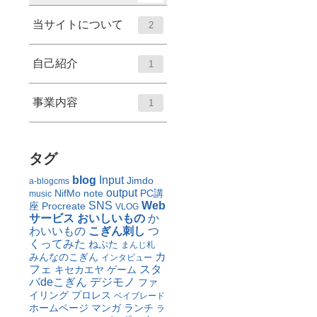
当サイトについて
2
自己紹介
1
事業内容
1
タグ
blog
Input
Jimdo
a-blogcms
output
NifMo
note
PC講
music
SNS
Web
座
Procreate
VLOG
サービス
おいしいもの
か
わいいもの
こぎん刺し
つ
くってみた
ねぷた
まんじ札
カ
みんなのこぎん
インタビュー
フェ
スタ
キセカエヤ
ゲーム
バdeこぎん
デジモノ
ファ
イリング
プロレス
ベイブレード
ホームページ
マンガ
ランチ
ラ