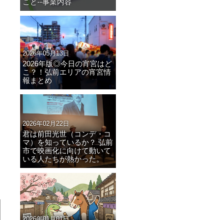
こと--事業内容
2026年05月13日
2026年版◎今日の宵宮はど
こ？！弘前エリアの宵宮情
報まとめ
2026年02月22日
君は前田光世（コンデ・コ
マ）を知っているか？ 弘前
市で映画化に向けて動いて
いる人たちが熱かった。
2026年01月01日