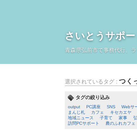
さいとうサポー
青森県弘前市で事務代行、ラ
つく
選択されているタグ :
タグの絞り込み
output
PC講座
SNS
Webサ
まんじ札
カフェ
キセカエヤ
地域ニュース
子育て
家事
訪問PCサポート
農のふれカフェ