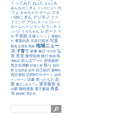
くってみた
ねぷた
まんじ札
カ
みんなのこぎん
インタビュー
フェ
スタ
キセカエヤ
ゲーム
バdeこぎん
デジモノ
ファ
イリング
プロレス
ベイブレード
ホームページ
マンガ
ランチ
ラ
レポート
リカちゃん
ンパス
下
不登校
主催イベント
北
事務代
写真
事業内容
五所川原市
行
地域ニュー
動画
北海道
囲碁
ス
子育て
弘
家事
家計
平川市
前
意見
整理収納
旅行
桜
映画
田んぼアート
田舎館村
津軽弁
祭り
異文化理解
目屋人形
秋田
自己紹介
県
立佞武多
絵本
藤崎町
西目屋村
訪問PCサポート
訪問
起
読書
買ったもの
マッサージ
業
運営報告
道
農のふれカフェ
青森
の駅
随時更新
電子書籍
市
鶴田町
黒石市