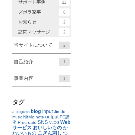
サポート事例
12
ズボラ家事
8
お知らせ
2
訪問マッサージ
2
当サイトについて
2
自己紹介
1
事業内容
1
タグ
blog
Input
Jimdo
a-blogcms
output
NifMo
note
PC講
music
SNS
Web
座
Procreate
VLOG
サービス
おいしいもの
か
わいいもの
こぎん刺し
つ