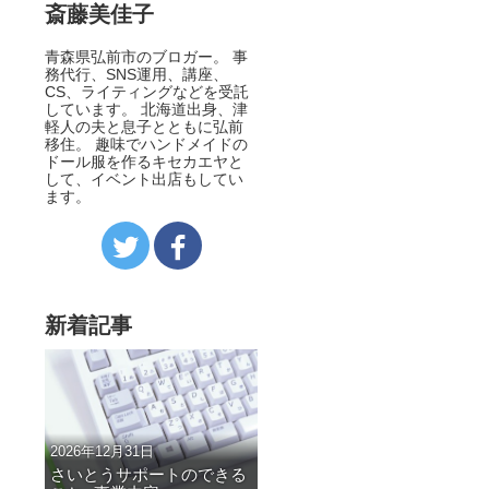
斎藤美佳子
青森県弘前市のブロガー。 事
務代行、SNS運用、講座、
CS、ライティングなどを受託
しています。 北海道出身、津
軽人の夫と息子とともに弘前
移住。 趣味でハンドメイドの
ドール服を作るキセカエヤと
して、イベント出店もしてい
ます。
新着記事
2026年12月31日
さいとうサポートのできる