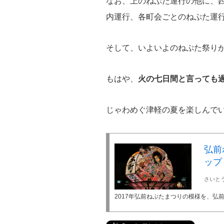
なお、上のねぷた運行の他に、
内運行、各町会ごとのねぷた運
そして、いよいよのねぷた祭りが8
もはや、
火の七日間と言っても
じゃわめぐ津軽の夏を楽しんで
弘前
ップ
さいと
2017年弘前ねぷたまつりの模様を、