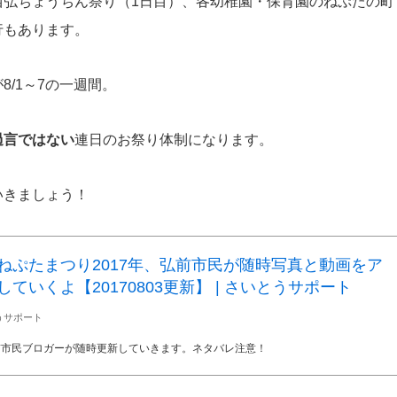
西弘ちょうちん祭り（1日目）、各幼稚園・保育園のねぷたの町
行もあります。
/1～7の一週間。
過言ではない
連日のお祭り体制になります。
いきましょう！
ねぷたまつり2017年、弘前市民が随時写真と動画をア
していくよ【20170803更新】 | さいとうサポート
うサポート
弘前市民ブロガーが随時更新していきます。ネタバレ注意！