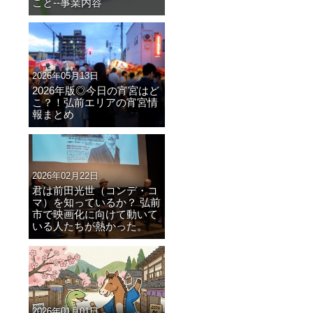
こと--事業内容
2026年05月13日
2026年版◎今日の宵宮はど
こ？！弘前エリアの宵宮情
報まとめ
2026年02月22日
君は前田光世（コンデ・コ
マ）を知っているか？ 弘前
市で映画化に向けて動いて
いる人たちが熱かった。
2026年01月01日