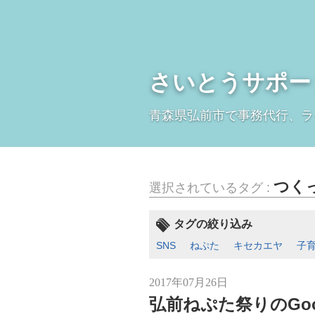
さいとうサポー
青森県弘前市で事務代行、ラ
つく
選択されているタグ :
タグの絞り込み
SNS
ねぷた
キセカエヤ
子
2017年07月26日
弘前ねぷた祭りのGoo