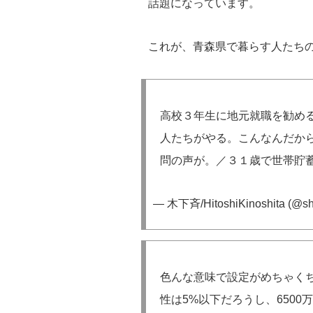
話題になっています。
これが、青森県で暮らす人たち
高校３年生に地元就職を勧め
人たちがやる。こんなんだか
問の声が。／３１歳で世帯貯
— 木下斉/HitoshiKinoshita (@sh
色んな意味で設定がめちゃくち
性は5%以下だろうし、650