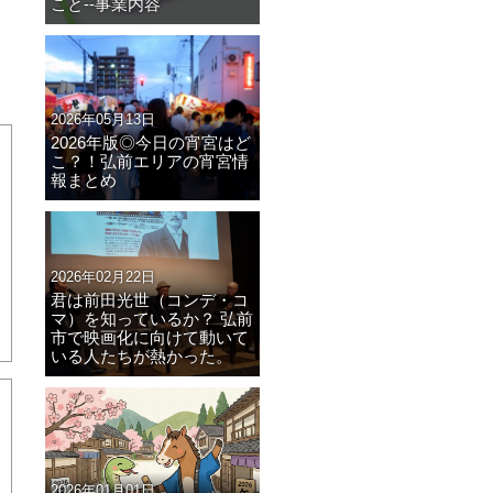
こと--事業内容
2026年05月13日
2026年版◎今日の宵宮はど
こ？！弘前エリアの宵宮情
報まとめ
2026年02月22日
君は前田光世（コンデ・コ
マ）を知っているか？ 弘前
市で映画化に向けて動いて
いる人たちが熱かった。
2026年01月01日