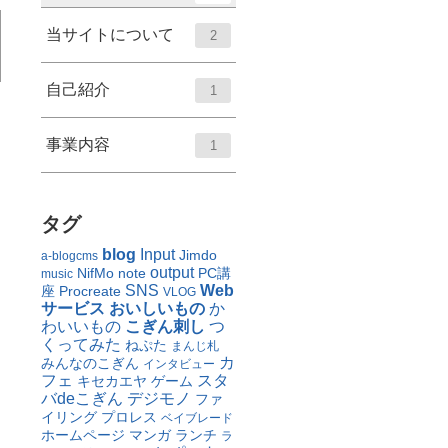
当サイトについて
2
自己紹介
1
事業内容
1
タグ
blog
Input
Jimdo
a-blogcms
output
NifMo
note
PC講
music
SNS
Web
座
Procreate
VLOG
サービス
おいしいもの
か
わいいもの
こぎん刺し
つ
くってみた
ねぷた
まんじ札
カ
みんなのこぎん
インタビュー
フェ
スタ
キセカエヤ
ゲーム
バdeこぎん
デジモノ
ファ
イリング
プロレス
ベイブレード
ホームページ
マンガ
ランチ
ラ