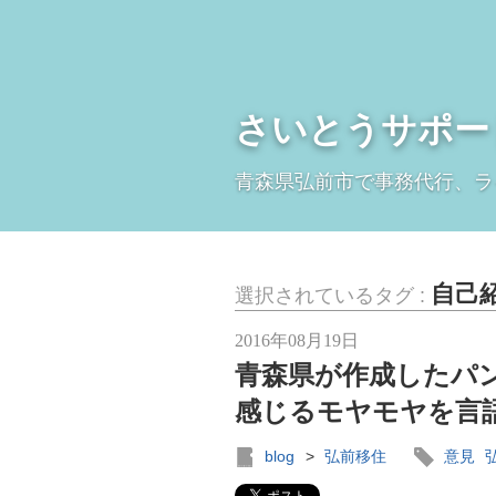
さいとうサポー
青森県弘前市で事務代行、ラ
自己
選択されているタグ :
2016年08月19日
青森県が作成したパ
感じるモヤモヤを言
blog
>
弘前移住
意見