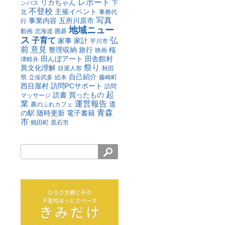
レポート
リカちゃん
ンパス
下
不登校
主催イベント
北
事務代
写真
事業内容
五所川原市
行
地域ニュー
動画
北海道
囲碁
ス
子育て
弘
家事
家計
平川市
前
意見
整理収納
旅行
桜
映画
田んぼアート
田舎館村
津軽弁
祭り
異文化理解
目屋人形
秋田
自己紹介
県
立佞武多
絵本
藤崎町
西目屋村
訪問PCサポート
訪問
起
読書
買ったもの
マッサージ
業
運営報告
道
農のふれカフェ
青森
の駅
随時更新
電子書籍
市
鶴田町
黒石市