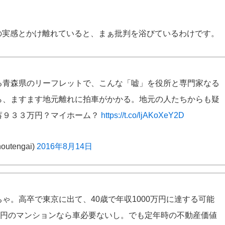
の実感とかけ離れていると、まぁ批判を浴びているわけです。
る青森県のリーフレットで、こんな「嘘」を役所と専門家なる
ら、ますます地元離れに拍車がかかる。地元の人たちからも疑
蓄９３３万円？マイホーム？
https://t.co/ljAKoXeY2D
outengai)
2016年8月14日
ゃ。高卒で東京に出て、40歳で年収1000万円に達する可能
0万円のマンションなら車必要ないし。でも定年時の不動産価値