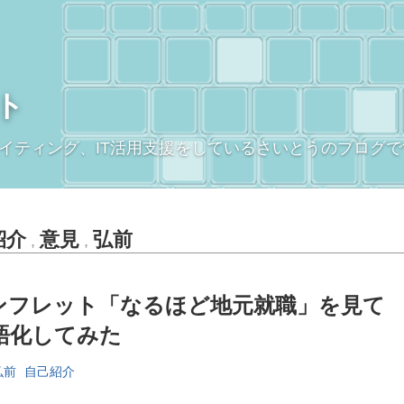
ト
イティング、IT活用支援をしているさいとうのブログで
紹介
意見
弘前
,
,
ンフレット「なるほど地元就職」を見て
語化してみた
弘前
自己紹介