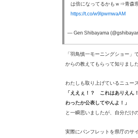
は倍になってるかもｗ⇒青森
https://t.co/w9IpwmwaAM
— Gen Shibayama (@gshibay
「羽鳥慎一モーニングショー」で
からの教えてもらって知りまし
わたしも取り上げているニュー
「ええぇ！？ これはありえん！
わったか公表してやんよ！」
と一瞬思いましたが、自分だけ
実際にパンフレットを県庁のサ