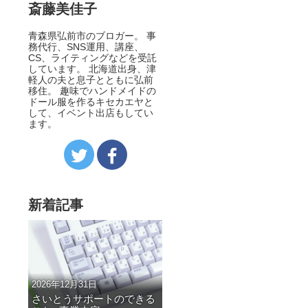
斎藤美佳子
青森県弘前市のブロガー。 事
務代行、SNS運用、講座、
CS、ライティングなどを受託
しています。 北海道出身、津
軽人の夫と息子とともに弘前
移住。 趣味でハンドメイドの
ドール服を作るキセカエヤと
して、イベント出店もしてい
ます。
新着記事
2026年12月31日
さいとうサポートのできる