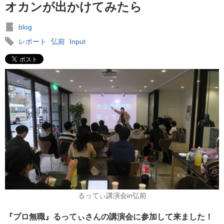
オカンが出かけてみたら
blog
レポート
弘前
Input
るってぃ講演会in弘前
『プロ無職』るってぃさんの講演会に参加して来ました！