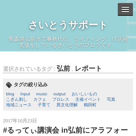
さいとうサポート
青森県弘前市で事務代行、ライティング、IT活用
支援をしているさいとうのブログです。
弘前
レポート
選択されているタグ :
,
タグの絞り込み
blog
Input
music
output
おいしいもの
こぎん刺し
カフェ
プロレス
主催イベント
写真
地域ニュース
子育て
異文化理解
鶴田町
2017年10月23日
#るってぃ講演会 in弘前にアラフォー