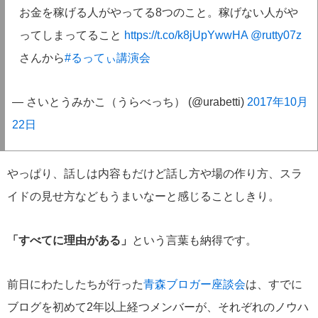
お金を稼げる人がやってる8つのこと。稼げない人がや
ってしまってること
https://t.co/k8jUpYwwHA
@rutty07z
さんから
#るってぃ講演会
— さいとうみかこ（うらべっち） (@urabetti)
2017年10月
22日
やっぱり、話しは内容もだけど話し方や場の作り方、スラ
イドの見せ方などもうまいなーと感じることしきり。
「すべてに理由がある」
という言葉も納得です。
前日にわたしたちが行った
青森ブロガー座談会
は、すでに
ブログを初めて2年以上経つメンバーが、それぞれのノウハ