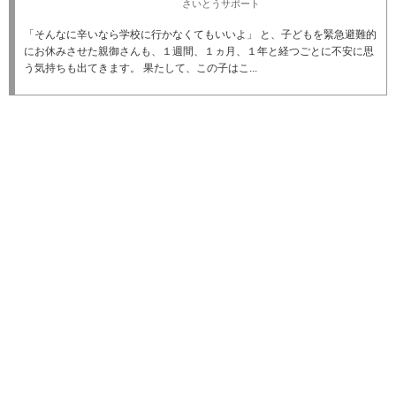
さいとうサポート
「そんなに辛いなら学校に行かなくてもいいよ」 と、子どもを緊急避難的
にお休みさせた親御さんも、１週間、１ヵ月、１年と経つごとに不安に思
う気持ちも出てきます。 果たして、この子はこ...