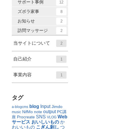
サポート事例
12
ズボラ家事
8
お知らせ
2
訪問マッサージ
2
当サイトについて
2
自己紹介
1
事業内容
1
タグ
blog
Input
Jimdo
a-blogcms
output
NifMo
note
PC講
music
SNS
Web
座
Procreate
VLOG
サービス
おいしいもの
か
わいいもの
こぎん刺し
つ