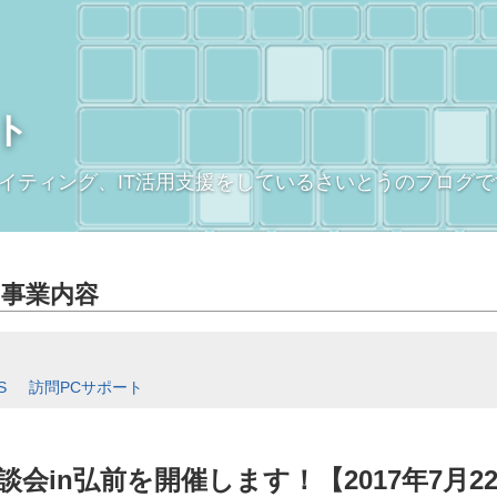
ト
イティング、IT活用支援をしているさいとうのブログで
事業内容
,
S
訪問PCサポート
会in弘前を開催します！【2017年7月2