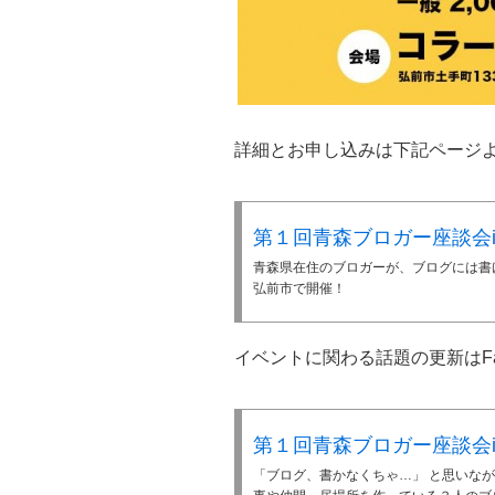
詳細とお申し込みは下記ページ
第１回青森ブロガー座談会i
青森県在住のブロガーが、ブログには書け
弘前市で開催！
イベントに関わる話題の更新はFa
第１回青森ブロガー座談会i
「ブログ、書かなくちゃ…」 と思いな