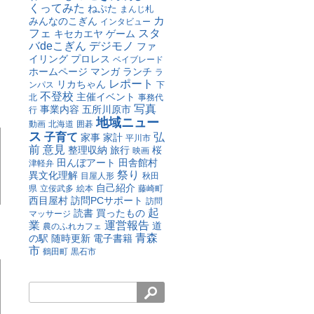
くってみた
ねぷた
まんじ札
カ
みんなのこぎん
インタビュー
フェ
スタ
キセカエヤ
ゲーム
バdeこぎん
デジモノ
ファ
イリング
プロレス
ベイブレード
ホームページ
マンガ
ランチ
ラ
レポート
リカちゃん
ンパス
下
不登校
主催イベント
北
事務代
写真
事業内容
五所川原市
行
地域ニュー
動画
北海道
囲碁
ス
子育て
弘
家事
家計
平川市
前
意見
整理収納
旅行
桜
映画
田んぼアート
田舎館村
津軽弁
祭り
異文化理解
目屋人形
秋田
自己紹介
県
立佞武多
絵本
藤崎町
西目屋村
訪問PCサポート
訪問
起
読書
買ったもの
マッサージ
業
運営報告
道
農のふれカフェ
青森
の駅
随時更新
電子書籍
市
鶴田町
黒石市