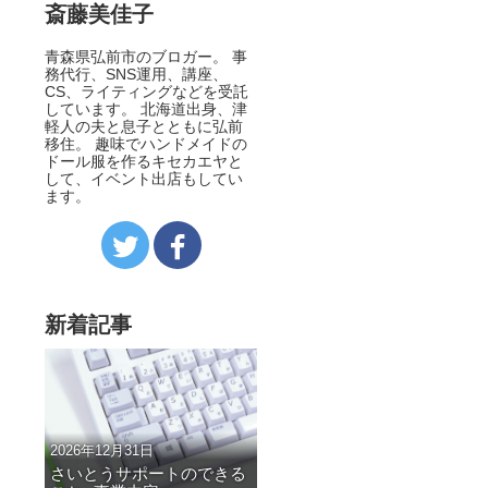
斎藤美佳子
青森県弘前市のブロガー。 事
務代行、SNS運用、講座、
CS、ライティングなどを受託
しています。 北海道出身、津
軽人の夫と息子とともに弘前
移住。 趣味でハンドメイドの
ドール服を作るキセカエヤと
して、イベント出店もしてい
ます。
新着記事
2026年12月31日
さいとうサポートのできる