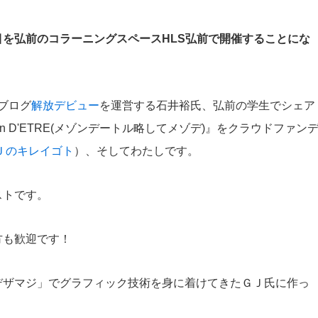
を弘前のコラーニングスペースHLS弘前で開催することにな
ブログ
解放デビュー
を運営する石井裕氏、弘前の学生でシェア
n D'ETRE(メゾンデートル略してメゾデ)』をクラウドファン
Ｊのキレイゴト
）、そしてわたしです。
ストです。
方も歓迎です！
デザマジ」でグラフィック技術を身に着けてきたＧＪ氏に作っ
！