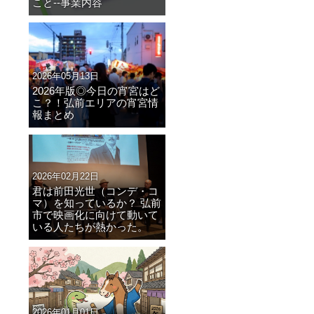
こと--事業内容
2026年05月13日
2026年版◎今日の宵宮はど
こ？！弘前エリアの宵宮情
報まとめ
2026年02月22日
君は前田光世（コンデ・コ
マ）を知っているか？ 弘前
市で映画化に向けて動いて
いる人たちが熱かった。
2026年01月01日