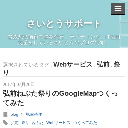
さいとうサポート
青森県弘前市で事務代行、ライティング、IT活用
支援をしているさいとうのブログです。
Webサービス
弘前
祭
選択されているタグ :
,
,
り
2017年07月26日
弘前ねぷた祭りのGoogleMapつくっ
てみた
blog
>
弘前移住
弘前
祭り
ねぷた
Webサービス
つくってみた