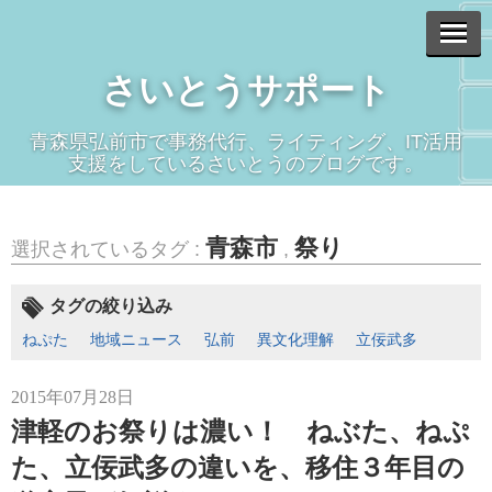
さいとうサポート
青森県弘前市で事務代行、ライティング、IT活用
支援をしているさいとうのブログです。
青森市
祭り
選択されているタグ :
,
タグの絞り込み
ねぷた
地域ニュース
弘前
異文化理解
立佞武多
2015年07月28日
津軽のお祭りは濃い！ ねぶた、ねぷ
た、立佞武多の違いを、移住３年目の