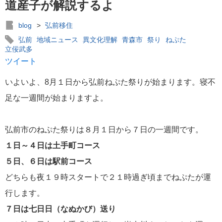
道産子が解説するよ
blog
>
弘前移住
弘前
地域ニュース
異文化理解
青森市
祭り
ねぷた
立佞武多
ツイート
いよいよ、8月１日から弘前ねぷた祭りが始まります。寝不
足な一週間が始まりますよ。
弘前市のねぷた祭りは８月１日から７日の一週間です。
１日～４日は土手町コース
５日、６日は駅前コース
どちらも夜１９時スタートで２１時過ぎ頃までねぷたが運
行します。
７日は七日日（なぬかび）送り