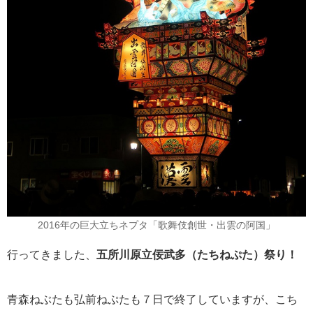
2016年の巨大立ちネプタ「歌舞伎創世・出雲の阿国」
行ってきました、
五所川原立佞武多（たちねぷた）祭り！
青森ねぶたも弘前ねぷたも７日で終了していますが、こち