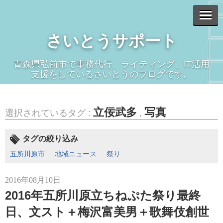
さいとうサポート
青森県弘前市で事務代行、ライティング、IT活用
支援をしているさいとうのブログです。
立佞武多
写真
選択されているタグ :
,
タグの絞り込み
五所川原市
地域ニュース
祭り
2016年08月10日
2016年五所川原立ちねぷた祭り最終
日、文スト＋梅沢富美男＋歌舞伎創世