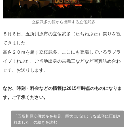
立佞武多の館から出陣する立佞武多
８月６日、五所川原市の立佞武多（たちねぷた）祭りを観
てきました。
高さ２０ｍを超す立佞武多、ここにも登場しているラブラ
イブ！ねぷた、ご当地出身の吉幾三などなど写真詰め合わ
せて、お送りします。
なお、時刻・料金などの情報は2015年時点のものになりま
す。ご了承ください。
「五所川原立佞武多を初見、巨大ロボのような威容に圧倒さ
れました」の続きを読む