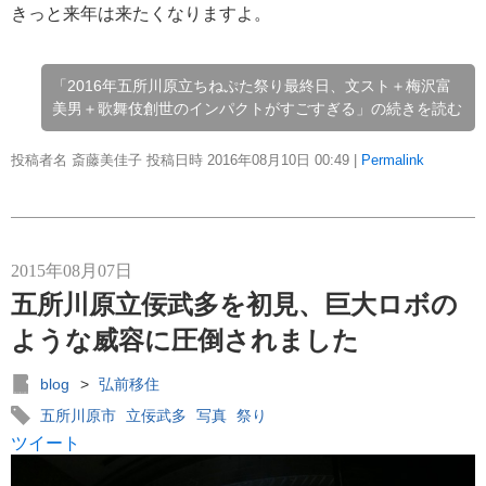
きっと来年は来たくなりますよ。
「2016年五所川原立ちねぷた祭り最終日、文スト＋梅沢富
美男＋歌舞伎創世のインパクトがすごすぎる」の続きを読む
投稿者名 斎藤美佳子 投稿日時 2016年08月10日
00:49
|
Permalink
2015年08月07日
五所川原立佞武多を初見、巨大ロボの
ような威容に圧倒されました
blog
>
弘前移住
五所川原市
立佞武多
写真
祭り
ツイート