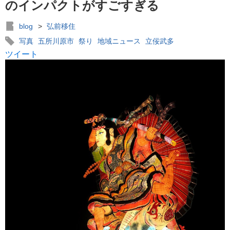
のインパクトがすごすぎる
blog
>
弘前移住
写真
五所川原市
祭り
地域ニュース
立佞武多
ツイート