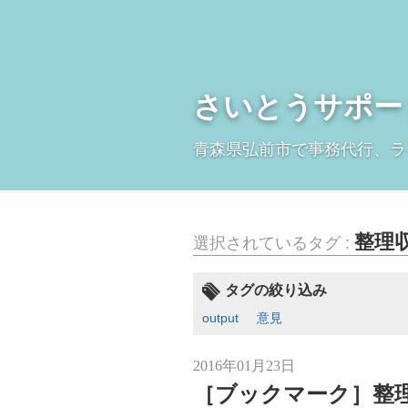
さいとうサポー
青森県弘前市で事務代行、ラ
整理
選択されているタグ :
タグの絞り込み
output
意見
2016年01月23日
［ブックマーク］整