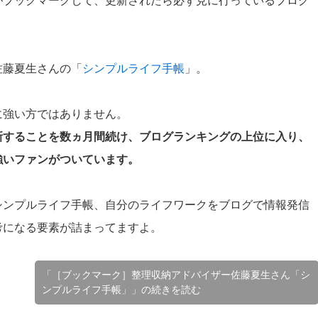
がブックマークして、更新されたら必ず見に行っているブログ
佐藤夏生さんの「
シンプルライフ手帳
」。
に強い方ではありません。
新することを数ヵ月間続け、ブログランキングの上位に入り、
強いファンがついています。
シンプルライフ手帳、自分のライフワークをブログで情報発信
考になる要素が詰まってますよ。
「［ブックマーク］整理収納アドバイザー佐藤夏生さん「シ
ンプルライフ手帳」」の続きを読む