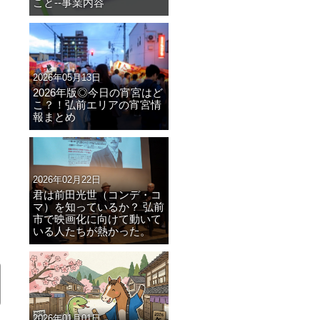
こと--事業内容
2026年05月13日
2026年版◎今日の宵宮はど
こ？！弘前エリアの宵宮情
報まとめ
2026年02月22日
君は前田光世（コンデ・コ
マ）を知っているか？ 弘前
市で映画化に向けて動いて
いる人たちが熱かった。
2026年01月01日