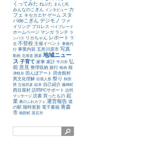
くってみた
ねぷた
まんじ札
カ
みんなのこぎん
インタビュー
フェ
スタ
キセカエヤ
ゲーム
バdeこぎん
デジモノ
ファ
イリング
プロレス
ベイブレード
ホームページ
マンガ
ランチ
ラ
レポート
リカちゃん
ンパス
下
不登校
主催イベント
北
事務代
写真
事業内容
五所川原市
行
地域ニュー
動画
北海道
囲碁
ス
子育て
弘
家事
家計
平川市
前
意見
整理収納
旅行
桜
映画
田んぼアート
田舎館村
津軽弁
祭り
異文化理解
目屋人形
秋田
自己紹介
県
立佞武多
絵本
藤崎町
西目屋村
訪問PCサポート
訪問
起
読書
買ったもの
マッサージ
業
運営報告
道
農のふれカフェ
青森
の駅
随時更新
電子書籍
市
鶴田町
黒石市