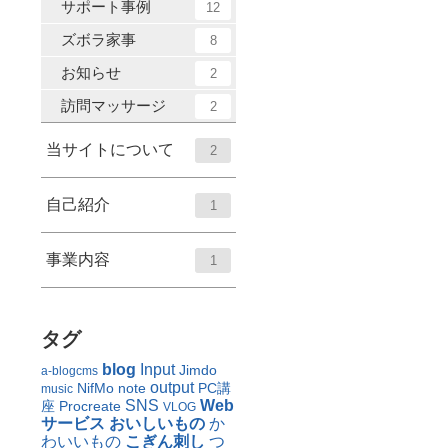
サポート事例
12
ズボラ家事
8
お知らせ
2
訪問マッサージ
2
当サイトについて
2
自己紹介
1
事業内容
1
タグ
blog
Input
Jimdo
a-blogcms
output
NifMo
note
PC講
music
SNS
Web
座
Procreate
VLOG
サービス
おいしいもの
か
わいいもの
こぎん刺し
つ