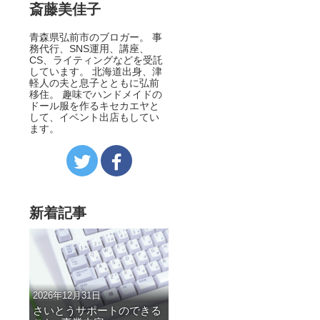
斎藤美佳子
青森県弘前市のブロガー。 事
務代行、SNS運用、講座、
CS、ライティングなどを受託
しています。 北海道出身、津
軽人の夫と息子とともに弘前
移住。 趣味でハンドメイドの
ドール服を作るキセカエヤと
して、イベント出店もしてい
ます。
新着記事
2026年12月31日
さいとうサポートのできる