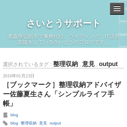
さいとうサポート
青森県弘前市で事務代行、ライティング、IT活用
支援をしているさいとうのブログです。
整理収納
意見
output
選択されているタグ :
,
,
2016年01月23日
［ブックマーク］整理収納アドバイザ
ー佐藤夏生さん「シンプルライフ手
帳」
blog
blog
整理収納
意見
output