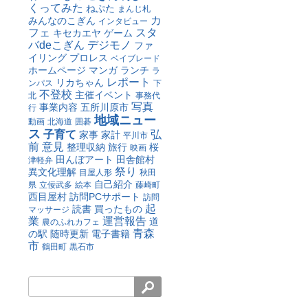
くってみた
ねぷた
まんじ札
カ
みんなのこぎん
インタビュー
フェ
スタ
キセカエヤ
ゲーム
バdeこぎん
デジモノ
ファ
イリング
プロレス
ベイブレード
ホームページ
マンガ
ランチ
ラ
レポート
リカちゃん
ンパス
下
不登校
主催イベント
北
事務代
写真
事業内容
五所川原市
行
地域ニュー
動画
北海道
囲碁
ス
子育て
弘
家事
家計
平川市
前
意見
整理収納
旅行
桜
映画
田んぼアート
田舎館村
津軽弁
祭り
異文化理解
目屋人形
秋田
自己紹介
県
立佞武多
絵本
藤崎町
西目屋村
訪問PCサポート
訪問
起
読書
買ったもの
マッサージ
業
運営報告
道
農のふれカフェ
青森
の駅
随時更新
電子書籍
市
鶴田町
黒石市