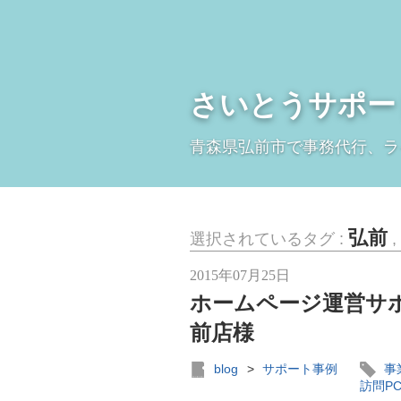
さいとうサポー
青森県弘前市で事務代行、ラ
弘前
選択されているタグ :
,
2015年07月25日
ホームページ運営サ
前店様
blog
>
サポート事例
事
訪問P