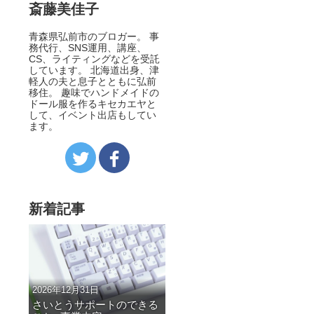
斎藤美佳子
青森県弘前市のブロガー。 事
務代行、SNS運用、講座、
CS、ライティングなどを受託
しています。 北海道出身、津
軽人の夫と息子とともに弘前
移住。 趣味でハンドメイドの
ドール服を作るキセカエヤと
して、イベント出店もしてい
ます。
新着記事
2026年12月31日
さいとうサポートのできる