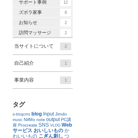
サポート事例
12
ズボラ家事
8
お知らせ
2
訪問マッサージ
2
当サイトについて
2
自己紹介
1
事業内容
1
タグ
blog
Input
Jimdo
a-blogcms
output
NifMo
note
PC講
music
SNS
Web
座
Procreate
VLOG
サービス
おいしいもの
か
わいいもの
こぎん刺し
つ