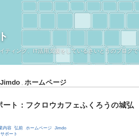
ト
イティング、IT活用支援をしているさいとうのブログで
Jimdo
ホームページ
,
ポート：フクロウカフェふくろうの城弘
業内容
弘前
ホームページ
Jimdo
Cサポート