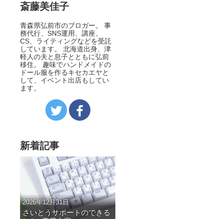
斎藤美佳子
青森県弘前市のブロガー。 事
務代行、SNS運用、講座、
CS、ライティングなどを受託
しています。 北海道出身、津
軽人の夫と息子とともに弘前
移住。 趣味でハンドメイドの
ドール服を作るキセカエヤと
して、イベント出店もしてい
ます。
新着記事
2026年12月31日
さいとうサポートのできる