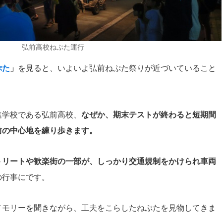
弘前高校ねぷた運行
ぷた
」
を見ると、いよいよ弘前ねぷた祭りが近づいていること
進学校である弘前高校、
なぜか、期末テストが終わると短期間
前の中心地を練り歩きます。
トリートや歓楽街の一部が、しっかり交通規制をかけられ車両
の行事にです。
メモリーを聞きながら、工夫をこらしたねぷたを見物してきま