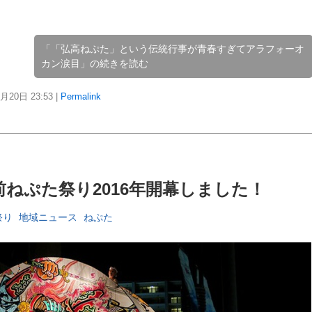
「「弘高ねぷた」という伝統行事が青春すぎてアラフォーオ
カン涙目」の続きを読む
7月20日
23:53
|
Permalink
ねぷた祭り2016年開幕しました！
祭り
地域ニュース
ねぷた