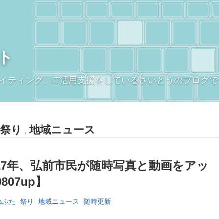
ト
イティング、IT活用支援をしているさいとうのブログで
祭り
地域ニュース
,
17年、弘前市民が随時写真と動画をアッ
807up】
ねぷた
祭り
地域ニュース
随時更新