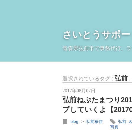
さいとうサポー
青森県弘前市で事務代行、ラ
弘前
選択されているタグ :
,
2017年08月07日
弘前ねぷたまつり20
プしていくよ【20170
blog
>
弘前移住
弘前
写真