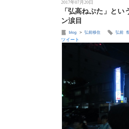
2017年07月20日
「弘高ねぷた」とい
ン涙目
blog
>
弘前移住
弘前
ツイート