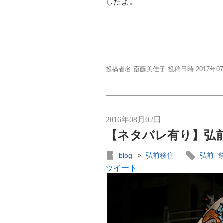
したよ。
投稿者名 斎藤美佳子 投稿日時 2017年0
2016年08月02日
【ネタバレ有り】弘前
blog
>
弘前移住
弘前
ツイート