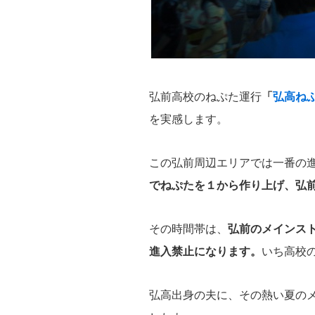
弘前高校のねぷた運行
「
弘高ね
を実感します。
この弘前周辺エリアでは一番の
でねぷたを１から作り上げ、弘
その時間帯は、
弘前のメインス
進入禁止になります。
いち高校
弘高出身の夫に、その熱い夏の