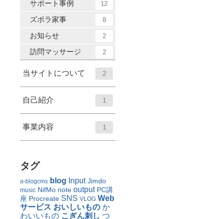
サポート事例
12
ズボラ家事
8
お知らせ
2
訪問マッサージ
2
当サイトについて
2
自己紹介
1
事業内容
1
タグ
blog
Input
Jimdo
a-blogcms
output
NifMo
note
PC講
music
SNS
Web
座
Procreate
VLOG
サービス
おいしいもの
か
わいいもの
こぎん刺し
つ