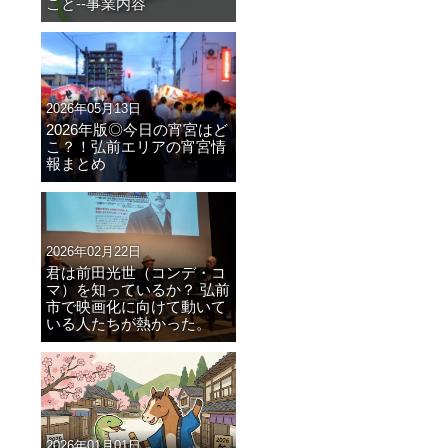
こと--事業内容
2026年05月13日
2026年版◎今日の宵宮はど
こ？！弘前エリアの宵宮情
報まとめ
2026年02月22日
君は前田光世（コンデ・コ
マ）を知っているか？ 弘前
市で映画化に向けて動いて
いる人たちが熱かった。
2026年01月01日