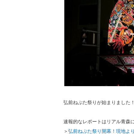
弘前ねぷた祭りが始まりました
速報的なレポートはリアル青森
＞
弘前ねぷた祭り開幕！現地より