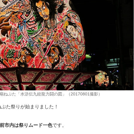
ねぷた「水滸伝九紋龍力闘の図」（20170801撮影）
ねぷた祭りが始まりました！
弘前市内は祭りムード一色
です。