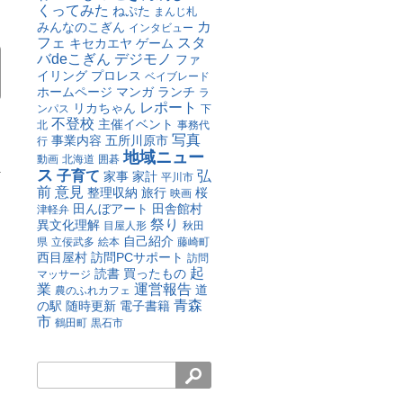
くってみた
ねぷた
まんじ札
カ
みんなのこぎん
インタビュー
フェ
スタ
キセカエヤ
ゲーム
バdeこぎん
デジモノ
ファ
イリング
プロレス
ベイブレード
ホームページ
マンガ
ランチ
ラ
レポート
リカちゃん
ンパス
下
不登校
主催イベント
北
事務代
写真
事業内容
五所川原市
行
地域ニュー
動画
北海道
囲碁
ス
子育て
弘
家事
家計
平川市
前
意見
整理収納
旅行
桜
映画
田んぼアート
田舎館村
津軽弁
祭り
異文化理解
目屋人形
秋田
自己紹介
県
立佞武多
絵本
藤崎町
西目屋村
訪問PCサポート
訪問
起
読書
買ったもの
マッサージ
業
運営報告
道
農のふれカフェ
青森
の駅
随時更新
電子書籍
市
鶴田町
黒石市