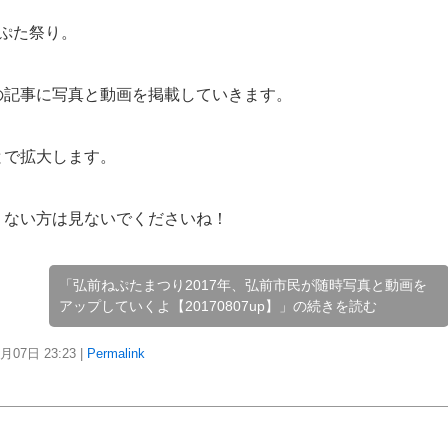
ぷた祭り。
の記事に写真と動画を掲載していきます。
とで拡大します。
くない方は見ないでくださいね！
「弘前ねぷたまつり2017年、弘前市民が随時写真と動画を
アップしていくよ【20170807up】」の続きを読む
8月07日
23:23
|
Permalink