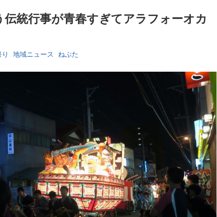
う伝統行事が青春すぎてアラフォーオカ
祭り
地域ニュース
ねぷた