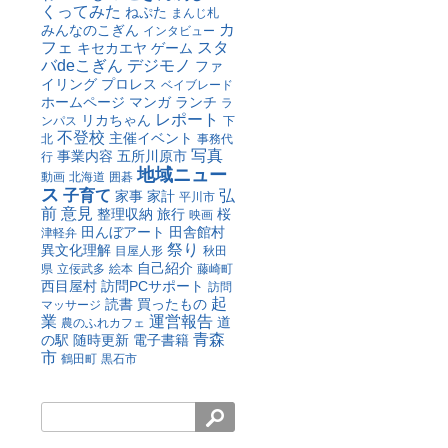
くってみた
ねぷた
まんじ札
カ
みんなのこぎん
インタビュー
フェ
スタ
キセカエヤ
ゲーム
バdeこぎん
デジモノ
ファ
イリング
プロレス
ベイブレード
ホームページ
マンガ
ランチ
ラ
レポート
リカちゃん
ンパス
下
不登校
主催イベント
北
事務代
写真
事業内容
五所川原市
行
地域ニュー
動画
北海道
囲碁
ス
子育て
弘
家事
家計
平川市
前
意見
整理収納
旅行
桜
映画
田んぼアート
田舎館村
津軽弁
祭り
異文化理解
目屋人形
秋田
自己紹介
県
立佞武多
絵本
藤崎町
西目屋村
訪問PCサポート
訪問
起
読書
買ったもの
マッサージ
業
運営報告
道
農のふれカフェ
青森
の駅
随時更新
電子書籍
市
鶴田町
黒石市