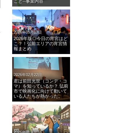
こと--事業内容
2026年05月13日
2026年版◎今日の宵宮はど
こ？！弘前エリアの宵宮情
報まとめ
2026年02月22日
君は前田光世（コンデ・コ
マ）を知っているか？ 弘前
市で映画化に向けて動いて
いる人たちが熱かった。
2026年01月01日