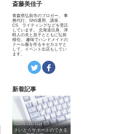
斎藤美佳子
青森県弘前市のブロガー。 事
務代行、SNS運用、講座、
CS、ライティングなどを受託
しています。 北海道出身、津
軽人の夫と息子とともに弘前
移住。 趣味でハンドメイドの
ドール服を作るキセカエヤと
して、イベント出店もしてい
ます。
新着記事
2026年12月31日
さいとうサポートのできる