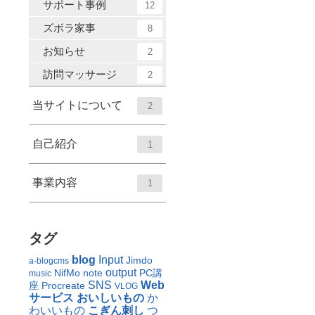
サポート事例
12
ズボラ家事
8
お知らせ
2
訪問マッサージ
2
当サイトについて
2
自己紹介
1
事業内容
1
タグ
blog
Input
Jimdo
a-blogcms
output
NifMo
note
PC講
music
SNS
Web
座
Procreate
VLOG
サービス
おいしいもの
か
わいいもの
こぎん刺し
つ