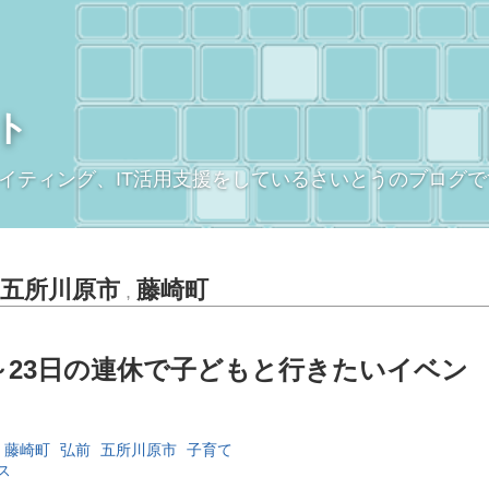
ト
イティング、IT活用支援をしているさいとうのブログで
五所川原市
藤崎町
,
日～23日の連休で子どもと行きたいイベン
藤崎町
弘前
五所川原市
子育て
ス