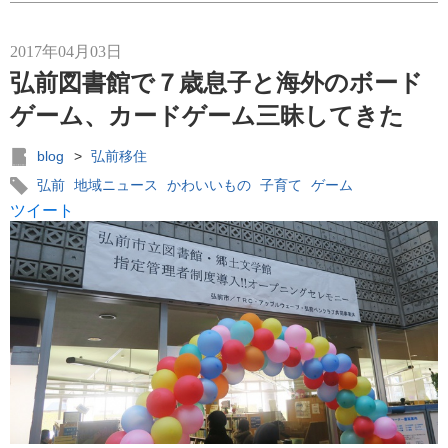
2017年04月03日
弘前図書館で７歳息子と海外のボード
ゲーム、カードゲーム三昧してきた
blog
>
弘前移住
弘前
地域ニュース
かわいいもの
子育て
ゲーム
ツイート