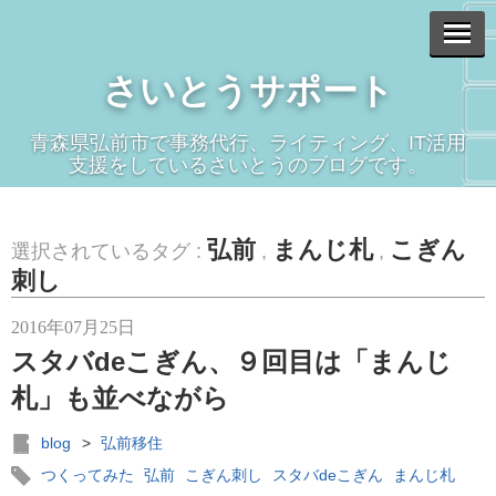
さいとうサポート
青森県弘前市で事務代行、ライティング、IT活用
支援をしているさいとうのブログです。
弘前
まんじ札
こぎん
選択されているタグ :
,
,
刺し
2016年07月25日
スタバdeこぎん、９回目は「まんじ
札」も並べながら
blog
>
弘前移住
つくってみた
弘前
こぎん刺し
スタバdeこぎん
まんじ札