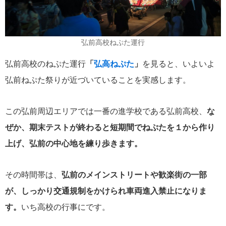
弘前高校ねぷた運行
弘前高校のねぷた運行
「
弘高ねぷた
」
を見ると、いよいよ
弘前ねぷた祭りが近づいていることを実感します。
この弘前周辺エリアでは一番の進学校である弘前高校、
な
ぜか、期末テストが終わると短期間でねぷたを１から作り
上げ、弘前の中心地を練り歩きます。
その時間帯は、
弘前のメインストリートや歓楽街の一部
が、しっかり交通規制をかけられ車両進入禁止になりま
す。
いち高校の行事にです。