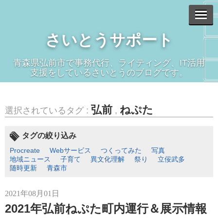
さいとうサポート
青森県弘前市で事務代行、ライティング、IT活用
支援をしているさいとうのブログです。
弘前
ねぷた
選択されているタグ :
,
タグの絞り込み
Procreate
Webサービス
つくってみた
写真
地域ニュース
子育て
異文化理解
祭り
立佞武多
随時更新
青森市
2021年08月01日
2021年弘前ねぷた町内運行＆展示情報