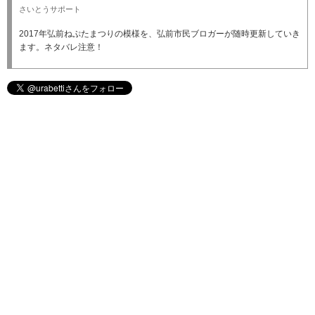
さいとうサポート
2017年弘前ねぷたまつりの模様を、弘前市民ブロガーが随時更新していき
ます。ネタバレ注意！