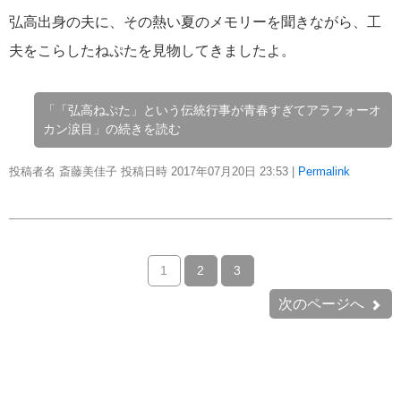
弘高出身の夫に、その熱い夏のメモリーを聞きながら、工
夫をこらしたねぷたを見物してきましたよ。
「「弘高ねぷた」という伝統行事が青春すぎてアラフォーオ
カン涙目」の続きを読む
投稿者名 斎藤美佳子 投稿日時 2017年07月20日
23:53
|
Permalink
1
2
3
次のページへ