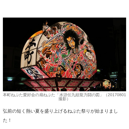
本町ねぷた愛好会の扇ねぷた「水滸伝九紋龍力闘の図」（20170801
撮影）
弘前の短く熱い夏を盛り上げるねぷた祭りが始まりまし
た！