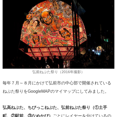
弘前ねぷた祭り（2016年撮影）
毎年７月～８月にかけて弘前市の中心部で開催されている
ねぷた祭りをGoogleMAPのマイマップにしてみました。
弘高ねぷた、ちびっこねぷた、弘前ねぷた祭り（①土手
町、②駅前、③なぬかび）
ごとにレイヤーを分けているの