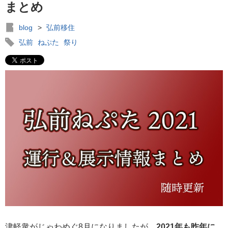
まとめ
blog
>
弘前移住
弘前
ねぷた
祭り
津軽衆がじゃわめぐ8月になりましたが、
2021年も昨年に