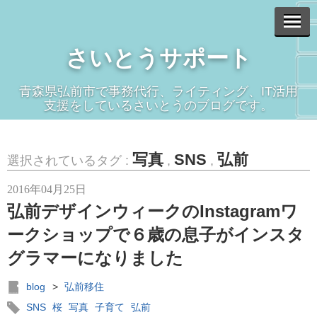
さいとうサポート
青森県弘前市で事務代行、ライティング、IT活用
支援をしているさいとうのブログです。
写真
SNS
弘前
選択されているタグ :
,
,
2016年04月25日
弘前デザインウィークのInstagramワ
ークショップで６歳の息子がインスタ
グラマーになりました
blog
>
弘前移住
SNS
桜
写真
子育て
弘前