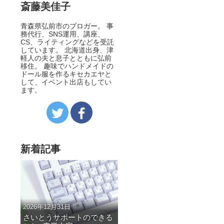
斎藤美佳子
青森県弘前市のブロガー。 事
務代行、SNS運用、講座、
CS、ライティングなどを受託
しています。 北海道出身、津
軽人の夫と息子とともに弘前
移住。 趣味でハンドメイドの
ドール服を作るキセカエヤと
して、イベント出店もしてい
ます。
新着記事
2026年12月31日
さいとうサポートのできる