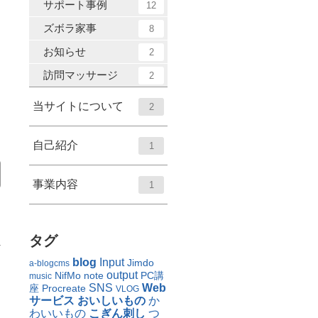
サポート事例
12
ズボラ家事
8
お知らせ
2
訪問マッサージ
2
当サイトについて
2
自己紹介
1
事業内容
1
タグ
blog
Input
Jimdo
a-blogcms
output
NifMo
note
PC講
music
SNS
Web
座
Procreate
VLOG
サービス
おいしいもの
か
わいいもの
こぎん刺し
つ