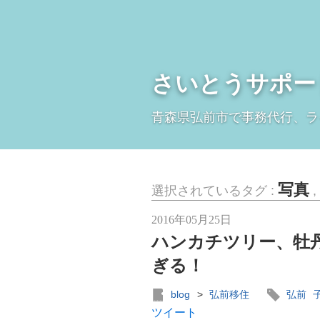
さいとうサポー
青森県弘前市で事務代行、ラ
写真
選択されているタグ :
,
2016年05月25日
ハンカチツリー、牡
ぎる！
blog
>
弘前移住
弘前
ツイート