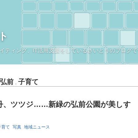
ト
イティング、IT活用支援をしているさいとうのブログで
弘前
子育て
,
丹、ツツジ……新緑の弘前公園が美しす
子育て
写真
地域ニュース