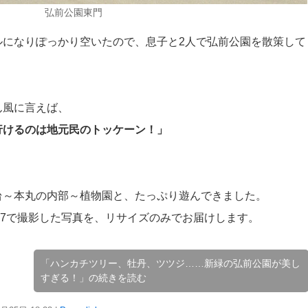
弘前公園東門
ルになりぽっかり空いたので、息子と2人で弘前公園を散策して
ん風に言えば、
行けるのは地元民のトッケーン！」
台～本丸の内部～植物園と、たっぷり遊んできました。
shotG7で撮影した写真を、リサイズのみでお届けします。
「ハンカチツリー、牡丹、ツツジ……新緑の弘前公園が美し
すぎる！」の続きを読む