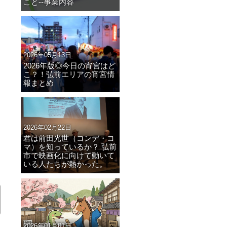
こと--事業内容
2026年05月13日
2026年版◎今日の宵宮はど
こ？！弘前エリアの宵宮情
報まとめ
2026年02月22日
君は前田光世（コンデ・コ
マ）を知っているか？ 弘前
市で映画化に向けて動いて
いる人たちが熱かった。
2026年01月01日