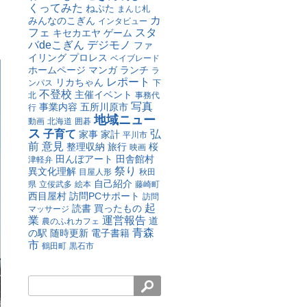
くってみた
ねぷた
まんじ札
カ
みんなのこぎん
インタビュー
フェ
スタ
キセカエヤ
ゲーム
バdeこぎん
デジモノ
ファ
イリング
プロレス
ベイブレード
ホームページ
マンガ
ランチ
ラ
レポート
リカちゃん
ンパス
下
不登校
主催イベント
北
事務代
写真
事業内容
五所川原市
行
地域ニュー
動画
北海道
囲碁
ス
子育て
弘
家事
家計
平川市
前
意見
整理収納
旅行
桜
映画
田んぼアート
田舎館村
津軽弁
祭り
異文化理解
目屋人形
秋田
自己紹介
県
立佞武多
絵本
藤崎町
西目屋村
訪問PCサポート
訪問
起
読書
買ったもの
マッサージ
業
運営報告
道
農のふれカフェ
青森
の駅
随時更新
電子書籍
市
鶴田町
黒石市