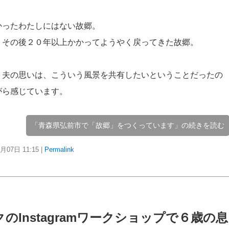
かったわたしにはない故郷。
、その後２０年以上かかってようやく戻ってきた故郷。
う夫の思いは、こういう風景を共有したいということだったの
がら感じています。
「青森県弘前市で「故郷」をつくっています」の続きを読む
5月07日
11:15
|
Permalink
Instagramワークショップで６歳の息