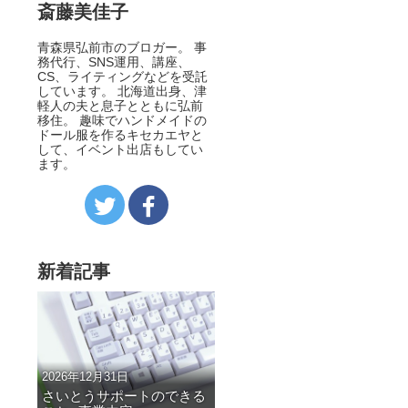
斎藤美佳子
青森県弘前市のブロガー。 事
務代行、SNS運用、講座、
CS、ライティングなどを受託
しています。 北海道出身、津
軽人の夫と息子とともに弘前
移住。 趣味でハンドメイドの
ドール服を作るキセカエヤと
して、イベント出店もしてい
ます。
新着記事
2026年12月31日
さいとうサポートのできる