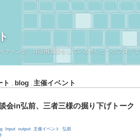
ト
イティング、IT活用支援をしているさいとうのブログで
ート
blog
主催イベント
,
,
談会in弘前、三者三様の掘り下げトーク
og
Input
output
主催イベント
弘前
ト