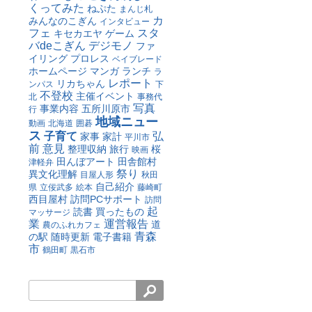
くってみた
ねぷた
まんじ札
カ
みんなのこぎん
インタビュー
フェ
スタ
キセカエヤ
ゲーム
バdeこぎん
デジモノ
ファ
イリング
プロレス
ベイブレード
ホームページ
マンガ
ランチ
ラ
レポート
リカちゃん
ンパス
下
不登校
主催イベント
北
事務代
写真
事業内容
五所川原市
行
地域ニュー
動画
北海道
囲碁
ス
子育て
弘
家事
家計
平川市
前
意見
整理収納
旅行
桜
映画
田んぼアート
田舎館村
津軽弁
祭り
異文化理解
目屋人形
秋田
自己紹介
県
立佞武多
絵本
藤崎町
西目屋村
訪問PCサポート
訪問
起
読書
買ったもの
マッサージ
業
運営報告
道
農のふれカフェ
青森
の駅
随時更新
電子書籍
市
鶴田町
黒石市