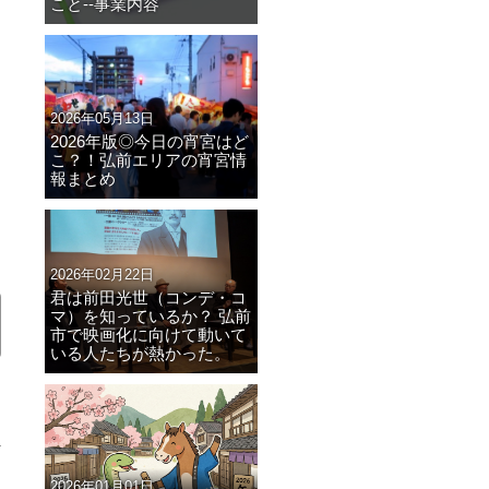
こと--事業内容
2026年05月13日
2026年版◎今日の宵宮はど
こ？！弘前エリアの宵宮情
報まとめ
2026年02月22日
君は前田光世（コンデ・コ
マ）を知っているか？ 弘前
市で映画化に向けて動いて
いる人たちが熱かった。
2026年01月01日