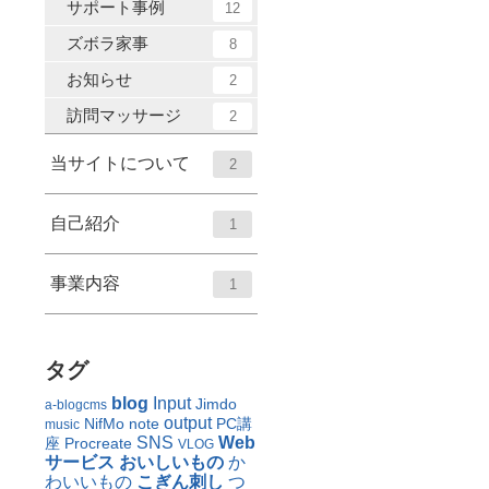
サポート事例
12
ズボラ家事
8
お知らせ
2
訪問マッサージ
2
当サイトについて
2
自己紹介
1
事業内容
1
タグ
blog
Input
Jimdo
a-blogcms
output
NifMo
note
PC講
music
SNS
Web
座
Procreate
VLOG
サービス
おいしいもの
か
わいいもの
こぎん刺し
つ