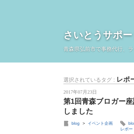
さいとうサポー
青森県弘前市で事務代行、ラ
レポ
選択されているタグ :
2017年07月23日
第1回青森ブロガー座
しました
blog
>
イベント企画
bl
レポー