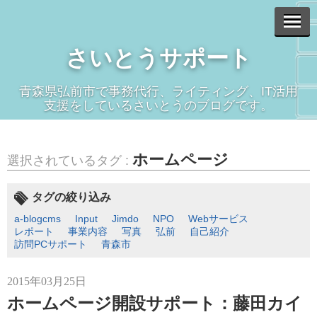
さいとうサポート
青森県弘前市で事務代行、ライティング、IT活用
支援をしているさいとうのブログです。
ホームページ
選択されているタグ :
タグの絞り込み
a-blogcms
Input
Jimdo
NPO
Webサービス
レポート
事業内容
写真
弘前
自己紹介
訪問PCサポート
青森市
2015年03月25日
ホームページ開設サポート：藤田カイ