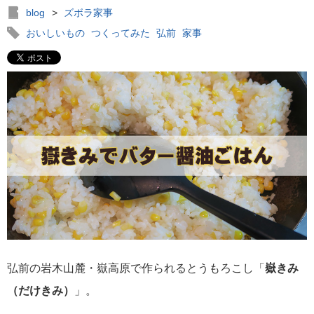
blog
>
ズボラ家事
おいしいもの
つくってみた
弘前
家事
弘前の岩木山麓・嶽高原で作られるとうもろこし「
嶽きみ
（だけきみ）
」。