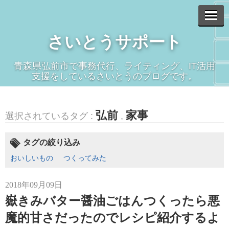
さいとうサポート
青森県弘前市で事務代行、ライティング、IT活用
支援をしているさいとうのブログです。
弘前
家事
選択されているタグ :
,
タグの絞り込み
おいしいもの
つくってみた
2018年09月09日
嶽きみバター醤油ごはんつくったら悪
魔的甘さだったのでレシピ紹介するよ