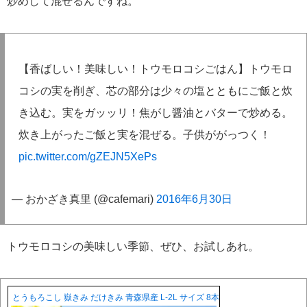
炒めして混ぜるんですね。
【香ばしい！美味しい！トウモロコシごはん】トウモロ
コシの実を削ぎ、芯の部分は少々の塩とともにご飯と炊
き込む。実をガッッリ！焦がし醤油とバターで炒める。
炊き上がったご飯と実を混ぜる。子供ががっつく！
pic.twitter.com/gZEJN5XePs
— おかざき真里 (@cafemari)
2016年6月30日
トウモロコシの美味しい季節、ぜひ、お試しあれ。
とうもろこし 嶽きみ だけきみ 青森県産 L-2L サイズ 8本入 送料無料 とうきび 