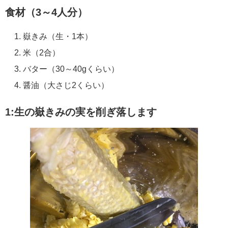
食材（3～4人分）
嶽きみ（生・1本）
米（2合）
バター（30～40gくらい）
醤油（大さじ2くらい）
1:生の嶽きみの実を削ぎ落します