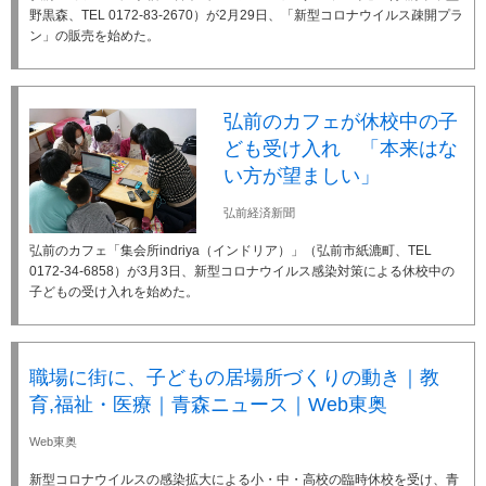
野黒森、TEL 0172-83-2670）が2月29日、「新型コロナウイルス疎開プラ
ン」の販売を始めた。
弘前のカフェが休校中の子
ども受け入れ 「本来はな
い方が望ましい」
弘前経済新聞
弘前のカフェ「集会所indriya（インドリア）」（弘前市紙漉町、TEL
0172-34-6858）が3月3日、新型コロナウイルス感染対策による休校中の
子どもの受け入れを始めた。
職場に街に、子どもの居場所づくりの動き｜教
育,福祉・医療｜青森ニュース｜Web東奥
Web東奥
新型コロナウイルスの感染拡大による小・中・高校の臨時休校を受け、青