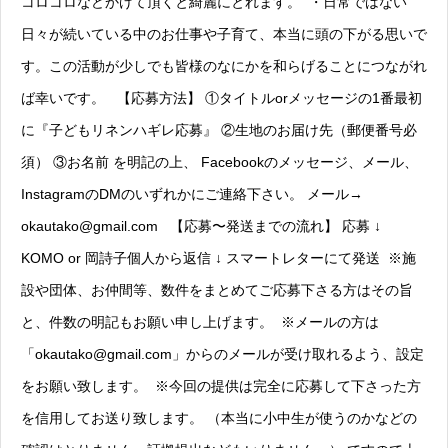
コロコロなどかけて頂くと綺麗にとれます。 ・日常ではない
日々が続いている中のお仕事や子育て、本当に頭の下がる思いで
す。この活動が少しでも皆様のなにかを和らげることにつながれ
ば幸いです。 【応募方法】 ①タイトルorメッセージの1番最初
に『子どもリネンハギレ応募』 ②生地のお届け先（郵便番号必
須） ③お名前 を明記の上、 Facebookのメッセージ、メール、
InstagramのDMのいずれかにご連絡下さい。 メール→
okautako@gmail.com 【応募〜発送までの流れ】 応募 ↓
KOMO or 岡詩子個人から返信 ↓ スマートレターにて発送 ※施
設や団体、お仲間等、数件をまとめてご応募下さる方はその旨
と、件数の明記もお願い申し上げます。 ※メールの方は
「okautako@gmail.com」からのメールが受け取れるよう、設定
をお願い致します。 ※今回の提供は完全に応募して下さった方
を信用してお送り致します。 （本当に小中生が使うのかなどの