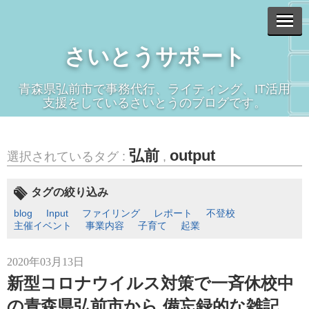
さいとうサポート
青森県弘前市で事務代行、ライティング、IT活用
支援をしているさいとうのブログです。
弘前
output
選択されているタグ :
,
タグの絞り込み
blog
Input
ファイリング
レポート
不登校
主催イベント
事業内容
子育て
起業
2020年03月13日
新型コロナウイルス対策で一斉休校中
の青森県弘前市から 備忘録的な雑記