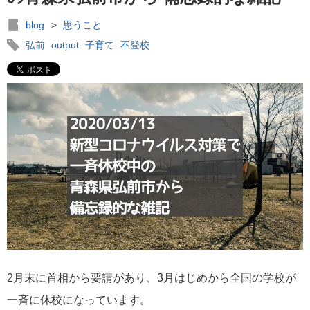
blog
>
思うこと
弘前
output
子育て
不登校
2月末に首相から要請があり、3月はじめから全国の学校が
一斉に休校になっています。