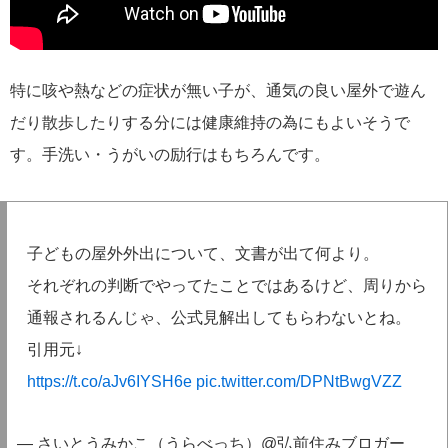
特に咳や熱などの症状が無い子が、通気の良い屋外で遊ん
だり散歩したりする分には健康維持の為にもよいそうで
す。手洗い・うがいの励行はもちろんです。
子どもの屋外外出について、文書が出て何より。
それぞれの判断でやってたことではあるけど、周りから
通報されるんじゃ、公式見解出してもらわないとね。
引用元↓
https://t.co/aJv6IYSH6e
pic.twitter.com/DPNtBwgVZZ
— さいとうみかこ（うらべっち）@弘前住みブロガー