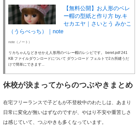
【無料公開】お人形のベレ
ー帽の型紙と作り方 by.キ
セカエヤ｜さいとう みかこ
（うらべっち）｜note
note（ノート）
リカちゃんなどきせかえ人形用のベレー帽のレシピです。 beret.pdf 241
KB ファイルダウンロードについて ダウンロード フェルトで2カ所縫うだ
けで簡単にできます...
休校が決まってからのつぶやきまとめ
在宅フリーランスで子どもが不登校中のわたしは、あまり
日常に変化が無いはずなのですが、やはり不安や重苦しさ
は感じていて、つぶやきも多くなっています。