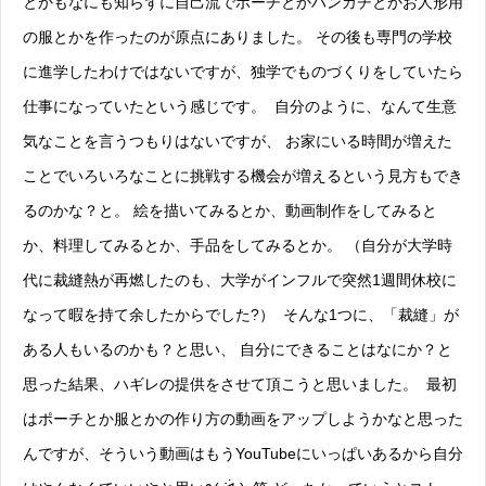
とかもなにも知らずに自己流でポーチとかハンカチとかお人形用
の服とかを作ったのが原点にありました。 その後も専門の学校
に進学したわけではないですが、独学でものづくりをしていたら
仕事になっていたという感じです。 自分のように、なんて生意
気なことを言うつもりはないですが、 お家にいる時間が増えた
ことでいろいろなことに挑戦する機会が増えるという見方もでき
るのかな？と。 絵を描いてみるとか、動画制作をしてみると
か、料理してみるとか、手品をしてみるとか。 （自分が大学時
代に裁縫熱が再燃したのも、大学がインフルで突然1週間休校に
なって暇を持て余したからでした?） そんな1つに、「裁縫」が
ある人もいるのかも？と思い、 自分にできることはなにか？と
思った結果、ハギレの提供をさせて頂こうと思いました。 最初
はポーチとか服とかの作り方の動画をアップしようかなと思った
んですが、そういう動画はもうYouTubeにいっぱいあるから自分