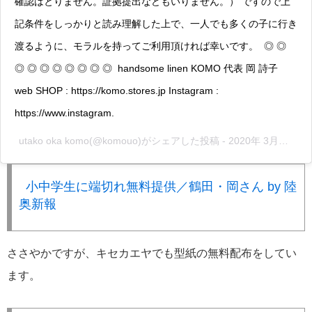
確認はとりません。証拠提出などもいりません。） ですので上
記条件をしっかりと読み理解した上で、一人でも多くの子に行き
渡るように、モラルを持ってご利用頂ければ幸いです。 ◎ ◎
◎ ◎ ◎ ◎ ◎ ◎ ◎ ◎ handsome linen KOMO 代表 岡 詩子
web SHOP : https://komo.stores.jp Instagram :
https://www.instagram.
utako oka komo
(@komouo)がシェアした投稿 -
2020年 3月月4日午前12時28分PST
小中学生に端切れ無料提供／鶴田・岡さん by 陸
奥新報
ささやかですが、キセカエヤでも型紙の無料配布をしてい
ます。