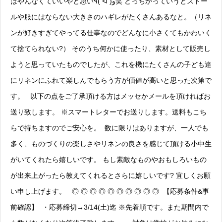
はやんなくていいやと思い٩( ᐛ )و笑 どっちかっていうとストー
ルや服にはならない大きさのハギレがたくさんあるなと。（リネ
ンが好きすぎてやってる仕事なのでどんなに小さくてもかわいく
て捨てられない?） そのうち何かに使ったり、素材として販売し
ようと思っていたものでしたが、これを機にたくさんの子ども達
にリネンにふれて楽しんでもらう方が価値が高いと思った次第で
す。 以下の点をご了承頂ける方はメッセかメールを頂ければお
送り致します。 ※スマートレターでお送りします。送料もこち
らで持ちますのでご安心を。 数に限りはありますが、一人でも
多く、ものづくりの楽しさやリネンの良さを感じて頂ける小中生
がいてくれたら嬉しいです。 もし素敵なものやおもしろいもの
が出来上がったら教えてくれるとさらに嬉しいです? 宜しくお願
い申し上げます。 ◎ ◎ ◎ ◎ ◎ ◎ ◎ ◎ ◎ ◎ 【応募条件&事
前確認】 ・応募締切→3/14(土)迄 ※先着順です。また期間内で