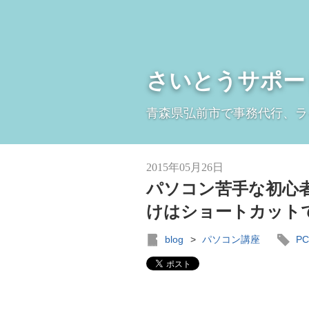
さいとうサポー
青森県弘前市で事務代行、ラ
2015年05月26日
パソコン苦手な初心
けはショートカット
blog
>
パソコン講座
P