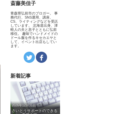
斎藤美佳子
青森県弘前市のブロガー。 事
務代行、SNS運用、講座、
CS、ライティングなどを受託
しています。 北海道出身、津
軽人の夫と息子とともに弘前
移住。 趣味でハンドメイドの
ドール服を作るキセカエヤと
して、イベント出店もしてい
ます。
新着記事
2026年12月31日
さいとうサポートのできる