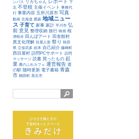
レポート
リカちゃん
ンパス
下
不登校
主催イベント
北
事務代
写真
事業内容
五所川原市
行
地域ニュー
動画
北海道
囲碁
ス
子育て
弘
家事
家計
平川市
前
意見
整理収納
旅行
桜
映画
田んぼアート
田舎館村
津軽弁
祭り
異文化理解
目屋人形
秋田
自己紹介
県
立佞武多
絵本
藤崎町
西目屋村
訪問PCサポート
訪問
起
読書
買ったもの
マッサージ
業
運営報告
道
農のふれカフェ
青森
の駅
随時更新
電子書籍
市
鶴田町
黒石市