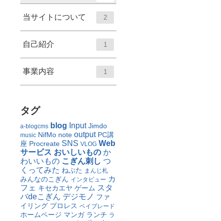
当サイトについて
2
自己紹介
1
事業内容
1
タグ
blog
Input
Jimdo
a-blogcms
output
NifMo
note
PC講
music
SNS
Web
座
Procreate
VLOG
サービス
おいしいもの
か
わいいもの
こぎん刺し
つ
くってみた
ねぷた
まんじ札
カ
みんなのこぎん
インタビュー
フェ
スタ
キセカエヤ
ゲーム
バdeこぎん
デジモノ
ファ
イリング
プロレス
ベイブレード
ホームページ
マンガ
ランチ
ラ