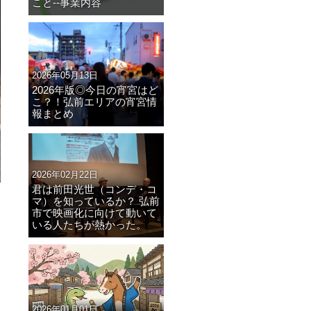
こと--事業内容
2026年05月13日
2026年版◎今日の宵宮はど
こ？！弘前エリアの宵宮情
報まとめ
2026年02月22日
君は前田光世（コンデ・コ
マ）を知っているか？ 弘前
市で映画化に向けて動いて
いる人たちが熱かった。
2026年01月01日