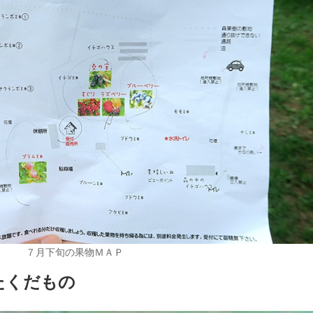
７月下旬の果物ＭＡＰ
たくだもの