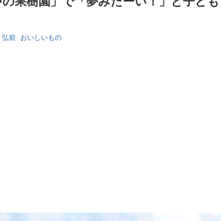
中の果樹園」で「夢みたーい！」と子ども
弘前
おいしいもの