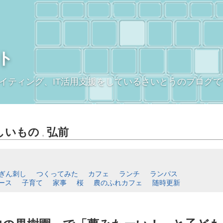
ト
イティング、IT活用支援をしているさいとうのブログで
しいもの
弘前
,
ぎん刺し
つくってみた
カフェ
ランチ
ランパス
ース
子育て
家事
桜
農のふれカフェ
随時更新