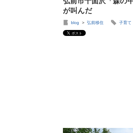
弘前市十面沢「森の
が叫んだ
blog
>
弘前移住
子育て