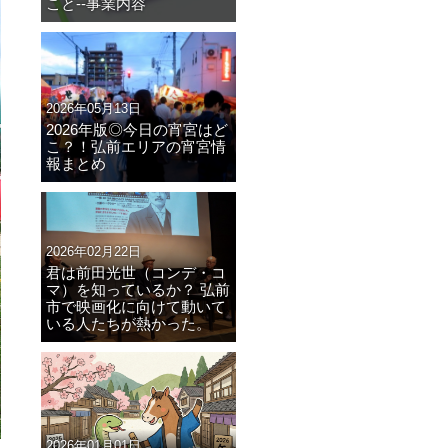
こと--事業内容
2026年05月13日
2026年版◎今日の宵宮はど
こ？！弘前エリアの宵宮情
報まとめ
2026年02月22日
君は前田光世（コンデ・コ
マ）を知っているか？ 弘前
市で映画化に向けて動いて
いる人たちが熱かった。
2026年01月01日