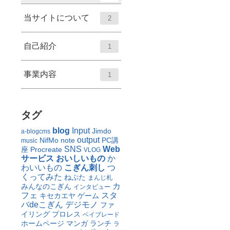
当サイトについて
2
自己紹介
1
事業内容
1
タグ
blog
Input
Jimdo
a-blogcms
output
NifMo
note
PC講
music
SNS
Web
座
Procreate
VLOG
サービス
おいしいもの
か
わいいもの
こぎん刺し
つ
くってみた
ねぷた
まんじ札
カ
みんなのこぎん
インタビュー
フェ
スタ
キセカエヤ
ゲーム
バdeこぎん
デジモノ
ファ
イリング
プロレス
ベイブレード
ホームページ
マンガ
ランチ
ラ