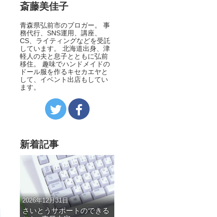
斎藤美佳子
青森県弘前市のブロガー。 事
務代行、SNS運用、講座、
CS、ライティングなどを受託
しています。 北海道出身、津
軽人の夫と息子とともに弘前
移住。 趣味でハンドメイドの
ドール服を作るキセカエヤと
して、イベント出店もしてい
ます。
新着記事
2026年12月31日
さいとうサポートのできる