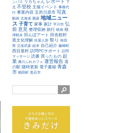
レポート
リカちゃん
ンパス
下
不登校
主催イベント
北
事務代
写真
事業内容
五所川原市
行
地域ニュー
動画
北海道
囲碁
ス
子育て
弘
家事
家計
平川市
前
意見
整理収納
旅行
桜
映画
田んぼアート
田舎館村
津軽弁
祭り
異文化理解
目屋人形
秋田
自己紹介
県
立佞武多
絵本
藤崎町
西目屋村
訪問PCサポート
訪問
起
読書
買ったもの
マッサージ
業
運営報告
道
農のふれカフェ
青森
の駅
随時更新
電子書籍
市
鶴田町
黒石市