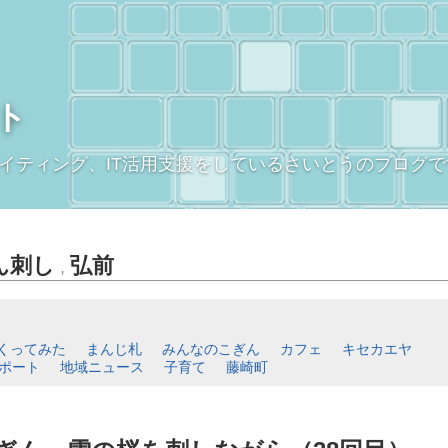
ト
イティング、IT活用支援をしているさいとうのブログで
ん刺し
弘前
,
くってみた
まんじ札
みんなのこぎん
カフェ
キセカエヤ
ポート
地域ニュース
子育て
藤崎町