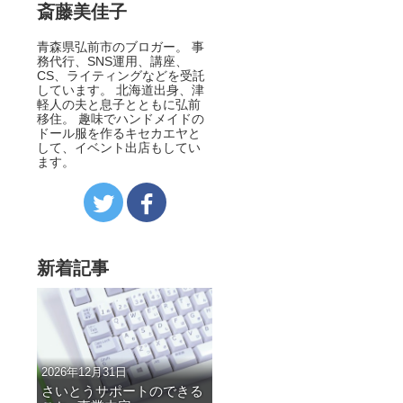
斎藤美佳子
青森県弘前市のブロガー。 事
務代行、SNS運用、講座、
CS、ライティングなどを受託
しています。 北海道出身、津
軽人の夫と息子とともに弘前
移住。 趣味でハンドメイドの
ドール服を作るキセカエヤと
して、イベント出店もしてい
ます。
新着記事
2026年12月31日
さいとうサポートのできる