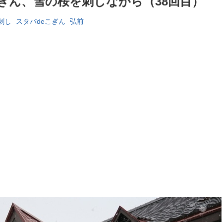
eこぎん、雪の桜を刺しながら（38回目）
刺し
スタバdeこぎん
弘前