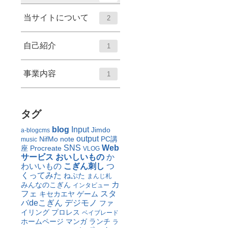
当サイトについて
2
自己紹介
1
事業内容
1
タグ
blog
Input
Jimdo
a-blogcms
output
NifMo
note
PC講
music
SNS
Web
座
Procreate
VLOG
サービス
おいしいもの
か
わいいもの
こぎん刺し
つ
くってみた
ねぷた
まんじ札
カ
みんなのこぎん
インタビュー
フェ
スタ
キセカエヤ
ゲーム
バdeこぎん
デジモノ
ファ
イリング
プロレス
ベイブレード
ホームページ
マンガ
ランチ
ラ