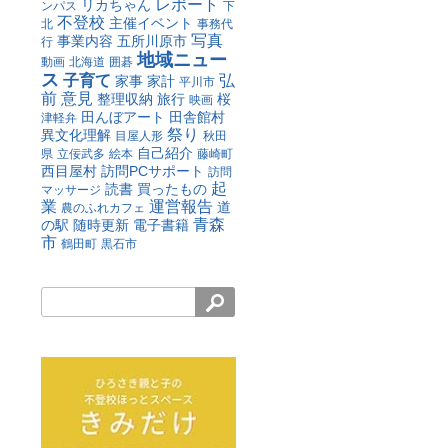
レポート
リカちゃん
ンパス
下
不登校
主催イベント
北
事務代
写真
事業内容
五所川原市
行
地域ニュー
動画
北海道
囲碁
ス
子育て
弘
家事
家計
平川市
前
意見
整理収納
旅行
桜
映画
田んぼアート
田舎館村
津軽弁
祭り
異文化理解
目屋人形
秋田
自己紹介
県
立佞武多
絵本
藤崎町
西目屋村
訪問PCサポート
訪問
起
読書
買ったもの
マッサージ
業
運営報告
道
農のふれカフェ
青森
の駅
随時更新
電子書籍
市
鶴田町
黒石市