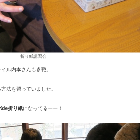
折り紙講習会
テイル内本さんも参戦。
る方法を習っていました。
バde折り紙
になってるーー！