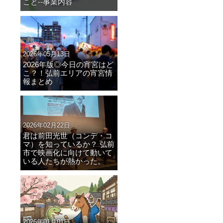
こと--事業内容
2026年05月13日
2026年版◎今日の宵宮はど
こ？！弘前エリアの宵宮情
報まとめ
2026年02月22日
君は前田光世（コンデ・コ
マ）を知っているか？ 弘前
市で映画化に向けて動いて
いる人たちが熱かった。
2026年01月01日