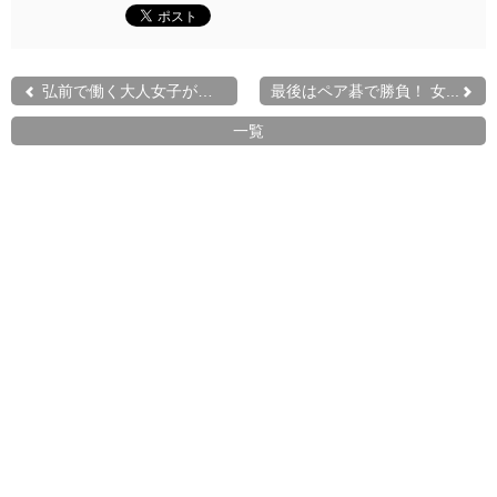
弘前で働く大人女子が囲碁...
最後はペア碁で勝負！ 女...
一覧