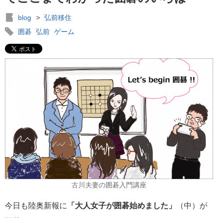
blog
>
弘前移住
囲碁
弘前
ゲーム
古川夫妻の囲碁入門講座
今日も陸奥新報に
「大人女子が囲碁始めました」
（中）が