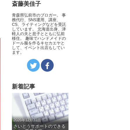
斎藤美佳子
青森県弘前市のブロガー。 事
務代行、SNS運用、講座、
CS、ライティングなどを受託
しています。 北海道出身、津
軽人の夫と息子とともに弘前
移住。 趣味でハンドメイドの
ドール服を作るキセカエヤと
して、イベント出店もしてい
ます。
新着記事
2026年12月31日
さいとうサポートのできる