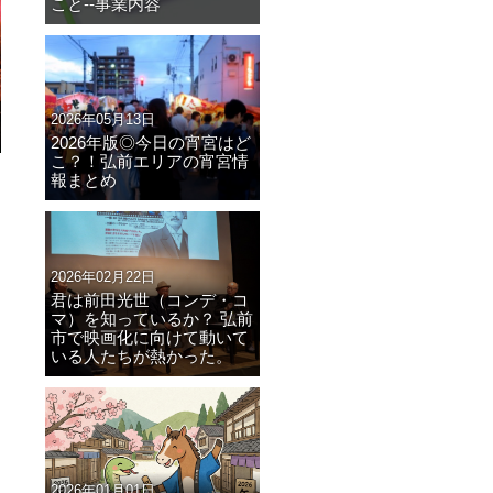
こと--事業内容
2026年05月13日
2026年版◎今日の宵宮はど
こ？！弘前エリアの宵宮情
報まとめ
2026年02月22日
君は前田光世（コンデ・コ
マ）を知っているか？ 弘前
市で映画化に向けて動いて
いる人たちが熱かった。
2026年01月01日