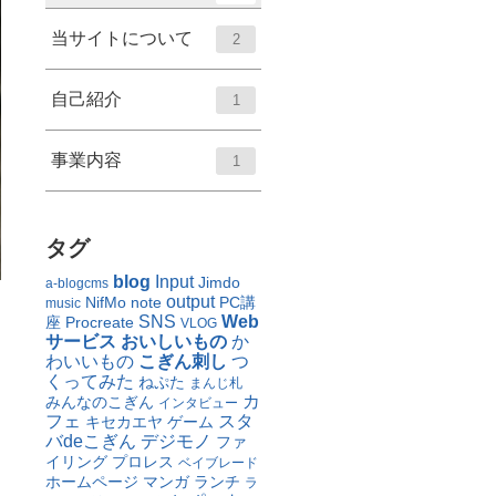
当サイトについて
2
自己紹介
1
事業内容
1
タグ
blog
Input
Jimdo
a-blogcms
output
NifMo
note
PC講
music
SNS
Web
座
Procreate
VLOG
サービス
おいしいもの
か
わいいもの
こぎん刺し
つ
くってみた
ねぷた
まんじ札
カ
みんなのこぎん
インタビュー
フェ
スタ
キセカエヤ
ゲーム
バdeこぎん
デジモノ
ファ
イリング
プロレス
ベイブレード
ホームページ
マンガ
ランチ
ラ