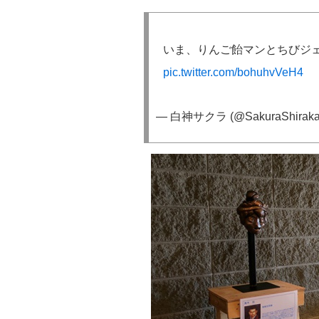
いま、りんご飴マンとちびジ
pic.twitter.com/bohuhvVeH4
— 白神サクラ (@SakuraShiraka