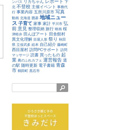
レポート
リカちゃん
ンパス
下
不登校
主催イベント
北
事務代
写真
事業内容
五所川原市
行
地域ニュー
動画
北海道
囲碁
ス
子育て
弘
家事
家計
平川市
前
意見
整理収納
旅行
桜
映画
田んぼアート
田舎館村
津軽弁
祭り
異文化理解
目屋人形
秋田
自己紹介
県
立佞武多
絵本
藤崎町
西目屋村
訪問PCサポート
訪問
起
読書
買ったもの
マッサージ
業
運営報告
道
農のふれカフェ
青森
の駅
随時更新
電子書籍
市
鶴田町
黒石市