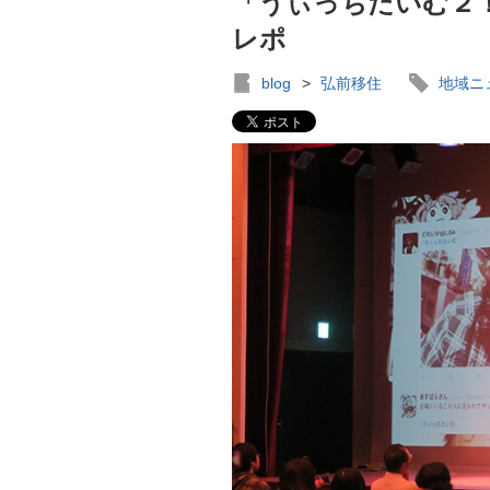
「うぃっちたいむ２
レポ
blog
>
弘前移住
地域ニ