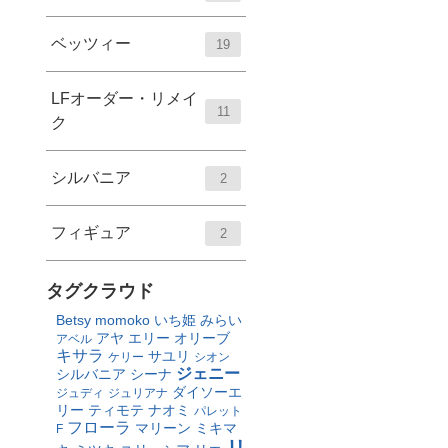
ベッツィー
19
LFオーダー・リメイ
11
ク
シルバニア
2
フィギュア
2
タグクラウド
Betsy
momoko
いち姫
みらい
アヤ
エリー
オリーブ
アベル
キサラ
サユリ
ケリー
シオン
ジェニー
シルバニア
シーナ
ダイソーエ
ジュディ
ジュリアナ
リー
ティモテ
ナオミ
パレット
フローラ
マリーン
ミキマ
F