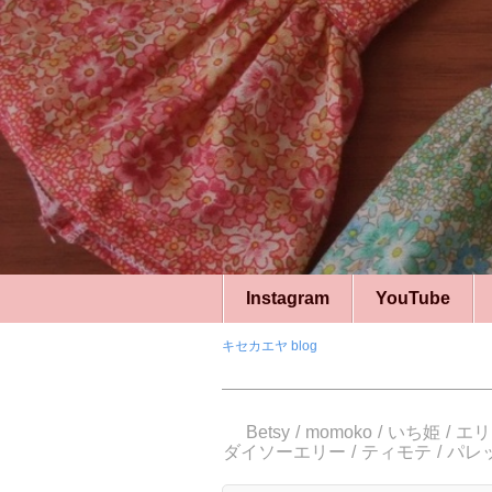
Instagram
YouTube
キセカエヤ blog
Betsy
momoko
いち姫
エリ
ダイソーエリー
ティモテ
パレ