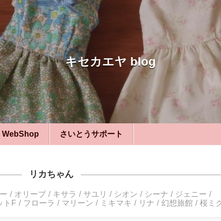
キセカエヤ blog
WebShop
さいとうサポート
リカちゃん
ー
オリーブ
キサラ
サユリ
シオン
シーナ
ジェニー
ットF
フローラ
マリーン
ミキマキ
リナ
幻想旅館
桜ミ