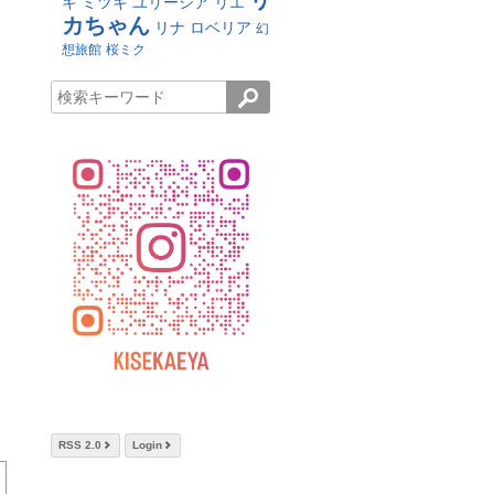
リ
キ
ミツキ
ユリーシア
リエ
カちゃん
リナ
ロベリア
幻
想旅館
桜ミク
RSS 2.0
Login