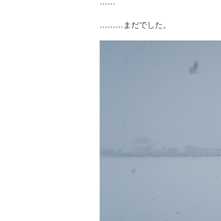
……
………まだでした。