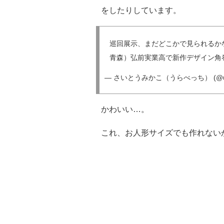
をしたりしています。
巡回展示、まだどこかで見られるかな
青森）弘前実業高で新作デザイン角
— さいとうみかこ（うらべっち） (@ura
かわいい…。
これ、お人形サイズでも作れない