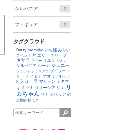
シルバニア
2
フィギュア
2
タグクラウド
Betsy
momoko
いち姫
みらい
アヤ
エリー
オリーブ
アベル
キサラ
サユリ
ケリー
シオン
ジェニー
シルバニア
シーナ
ダイソーエ
ジュディ
ジュリアナ
リー
ティモテ
ナオミ
パレット
フローラ
マリーン
ミキマ
F
リ
キ
ミツキ
ユリーシア
リエ
カちゃん
リナ
ロベリア
幻
想旅館
桜ミク