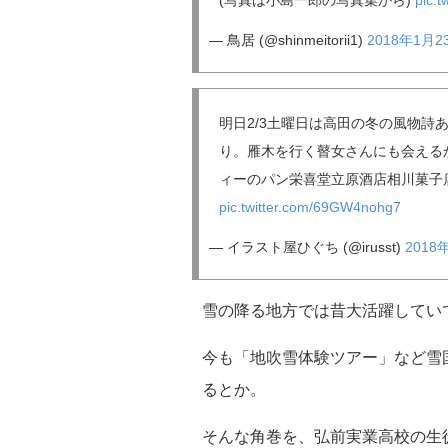
(写真は小島一郎の写真集から)
pic.t
— 鳥居 (@shinmeitorii1)
2018年1月2
明日2/3土曜日は高田の冬の風物
り。雁木を行く瞽女さんにも会える
ィーのパン栄喜堂立原酒店相川菓子
pic.twitter.com/69GW4nohg7
— イラスト屋ひぐち (@irusst)
2018
雪の降る地方では昔大活躍してい
今も「地吹雪体験ツアー」など雪
るとか。
そんな角巻を、弘前実業高校の生