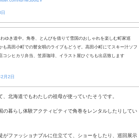
witter.com/idHwSJ8l2V
3日
詩あわゆき道中。角巻、とんびを借りて雪国のおしゃれを楽しむ町家巡
かも高田小町での瞽女唄のライブもどうぞ。高田小町にてスキー汁ソフ
店コシヒカリ弁当、笠原珈琲、イラスト屋ひぐちも出店致します
年2月2日
て、北海道でもわたしの祖母が使っていたそうです。
国の暮らし体験アクティビティで角巻をレンタルしたりしてい
徒がファッショナブルに仕立てて、ショーをしたり、巡回展示