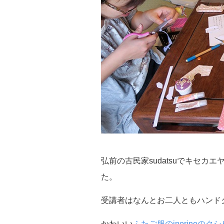
弘前の古民家sudatsuでキセ
た。
受講者はなんとお二人ともハンド
かわいい
ふたご服のinorinoのク