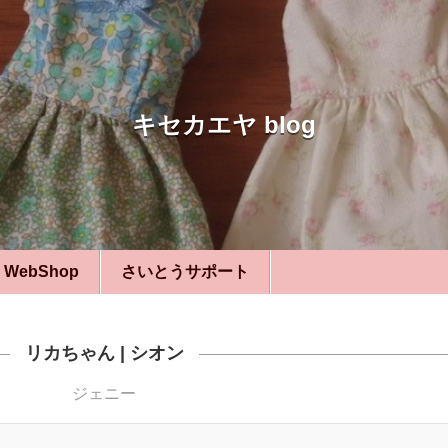
キセカエヤ blog
WebShop
さいとうサポート
リカちゃん
|
シオン
ジェニー