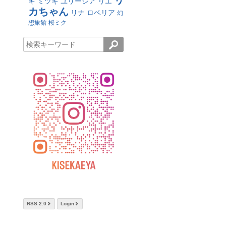
リ
キ
ミツキ
ユリーシア
リエ
カちゃん
リナ
ロベリア
幻
想旅館
桜ミク
RSS 2.0
Login