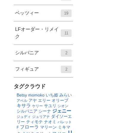
ベッツィー
19
LFオーダー・リメイ
11
ク
シルバニア
2
フィギュア
2
タグクラウド
Betsy
momoko
いち姫
みらい
アヤ
エリー
オリーブ
アベル
キサラ
サユリ
ケリー
シオン
ジェニー
シルバニア
シーナ
ダイソーエ
ジュディ
ジュリアナ
リー
ティモテ
ナオミ
パレット
フローラ
マリーン
ミキマ
F