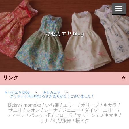
キセカエヤ blog
リンク
Instagram
キセカエヤ blog
キセカエヤ
グッドトイ2021inひろさき ありがとうございました！
YouTube
Betsy
momoko
いち姫
エリー
オリーブ
キサラ
サユリ
シオン
シーナ
ジェニー
ダイソーエリー
ティモテ
パレットF
フローラ
マリーン
ミキマキ
WebShop
リナ
幻想旅館
桜ミク