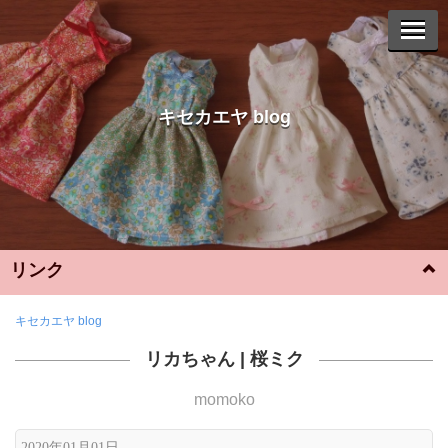
キセカエヤ blog
リンク
Instagram
キセカエヤ blog
リカちゃん
|
桜ミク
YouTube
momoko
WebShop
2020年01月01日