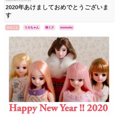
さいとうサポート
2020年あけましておめでとうございま
す
ひとこと
リカちゃん
桜ミク
momoko