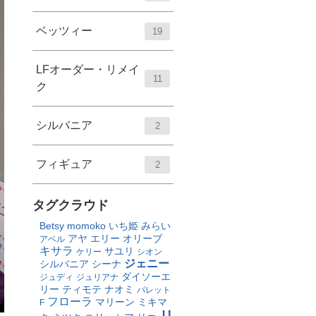
ベッツィー
19
LFオーダー・リメイ
11
ク
シルバニア
2
フィギュア
2
タグクラウド
Betsy
momoko
いち姫
みらい
アヤ
エリー
オリーブ
アベル
キサラ
サユリ
ケリー
シオン
ジェニー
シルバニア
シーナ
ダイソーエ
ジュディ
ジュリアナ
リー
ティモテ
ナオミ
パレット
フローラ
マリーン
ミキマ
F