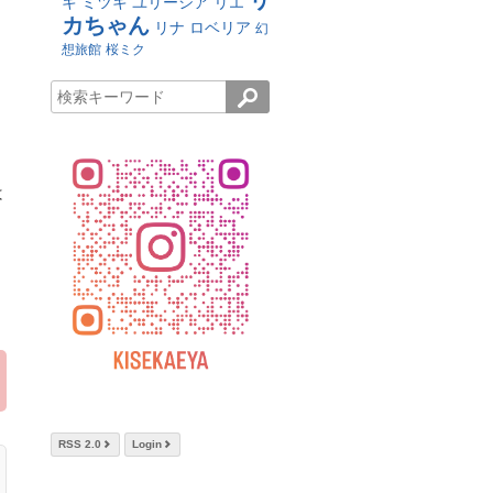
リ
キ
ミツキ
ユリーシア
リエ
カちゃん
リナ
ロベリア
幻
想旅館
桜ミク
は
RSS 2.0
Login