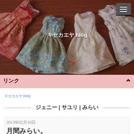
キセカエヤ blog
リンク
Instagram
キセカエヤ blog
ジェニー
|
サユリ
|
みらい
YouTube
WebShop
2013年02月10日
月間みらい。