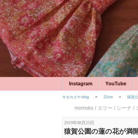
Instagram
YouTube
キセカエヤ blog
22cm
猿賀
momoko
エリー
シーナ
2019年08月25日
猿賀公園の蓮の花が満