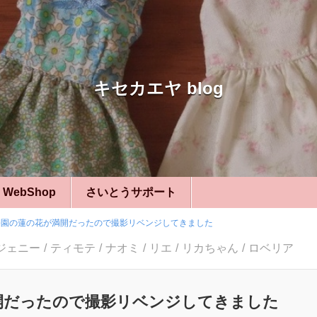
キセカエヤ blog
WebShop
さいとうサポート
公園の蓮の花が満開だったので撮影リベンジしてきました
ジェニー
ティモテ
ナオミ
リエ
リカちゃん
ロベリア
開だったので撮影リベンジしてきました