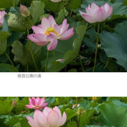
猿賀公園の蓮
。