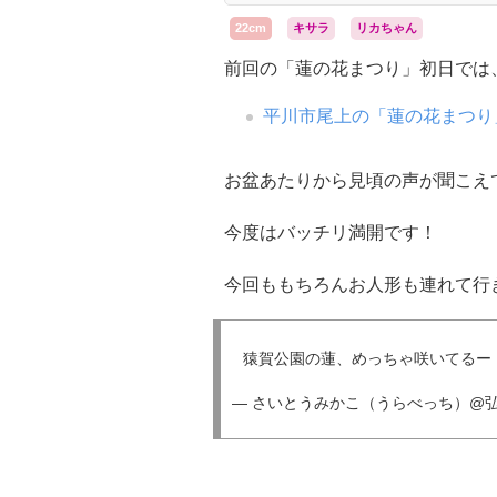
22cm
キサラ
リカちゃん
前回の「蓮の花まつり」初日では
平川市尾上の「蓮の花まつり」
お盆あたりから見頃の声が聞こえ
今度はバッチリ満開です！
今回ももちろんお人形も連れて行
猿賀公園の蓮、めっちゃ咲いてるー
— さいとうみかこ（うらべっち）@弘前住み