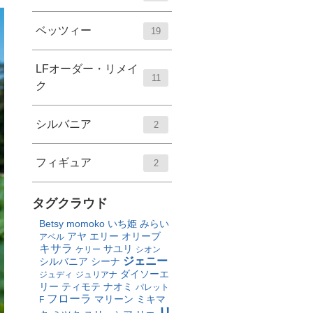
ベッツィー
19
LFオーダー・リメイ
11
ク
シルバニア
2
フィギュア
2
タグクラウド
Betsy
momoko
いち姫
みらい
アヤ
エリー
オリーブ
アベル
キサラ
サユリ
ケリー
シオン
ジェニー
シルバニア
シーナ
ダイソーエ
ジュディ
ジュリアナ
リー
ティモテ
ナオミ
パレット
フローラ
マリーン
ミキマ
F