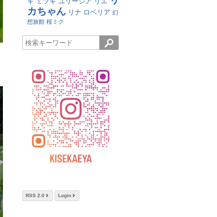
リ
キ
ミツキ
ユリーシア
リエ
カちゃん
リナ
ロベリア
幻
想旅館
桜ミク
RSS 2.0
Login